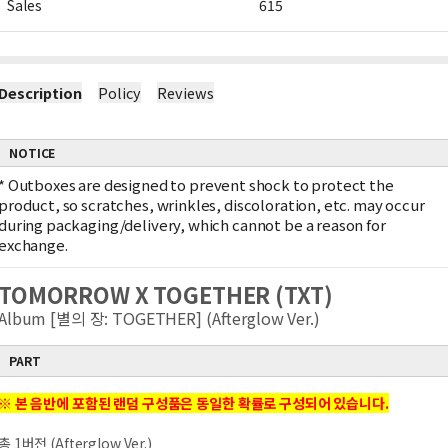
Sales
615
Description
Policy
Reviews
NOTICE
*
Outboxes are designed to prevent shock to protect the
product, so scratches, wrinkles, discoloration, etc. may occur
during packaging/delivery, which cannot be a reason for
exchange.
TOMORROW X TOGETHER (TXT)
Album [별의 장: TOGETHER] (Afterglow Ver.)
PART
※ 본 음반에 포함된 랜덤 구성품은 동일한 확률로 구성되어 있습니다.
총 1버전 (Afterglow Ver.)