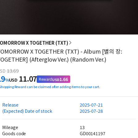
OMORROW X TOGETHER (TXT)
TOMORROW X TOGETHER (TXT) - Album [별의 장:
OGETHER] (Afterglow Ver.) (Random Ver.)
13.69
SD
19
11.07
1.66
Reward
%
USD
USD
Shopping Reward can be claimed after adding items to your cart.
Release
2025-07-21
(Expected) Date of stock
2025-07-28
Mileage
13
Goods code
GD00141197