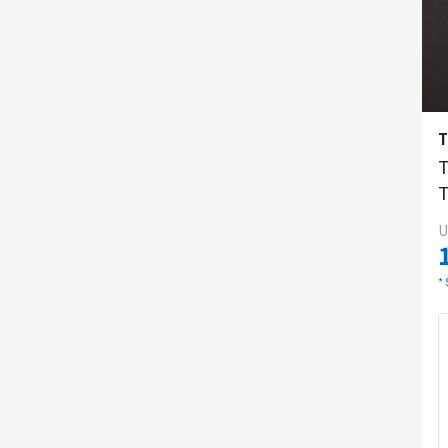
T
T
U
*