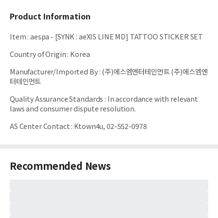
Product Information
Item
:
aespa - [SYNK : aeXIS LINE MD] TATTOO STICKER SET
Country of Origin
:
Korea
Manufacturer/Imported By
:
(주)에스엠엔터테인먼트 (주)에스엠엔
터테인먼트
Quality Assurance Standards
:
In accordance with relevant
laws and consumer dispute resolution.
AS Center Contact
:
Ktown4u, 02-552-0978
Recommended News