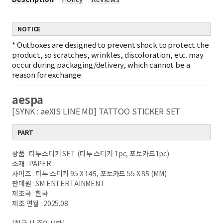
NOTICE
*
Outboxes are designed to prevent shock to protect the
product, so scratches, wrinkles, discoloration, etc. may
occur during packaging/delivery, which cannot be a
reason for exchange.
aespa
[SYNK : aeXIS LINE MD] TATTOO STICKER SET
PART
상품 : 타투스티커 SET (타투 스티커 1pc, 포토카드1pc)
소재 : PAPER
사이즈 : 타투 스티커 95 X 145, 포토카드 55 X 85 (MM)
판매원 : SM ENTERTAINMENT
제조국 : 한국
제조 연월 : 2025.08