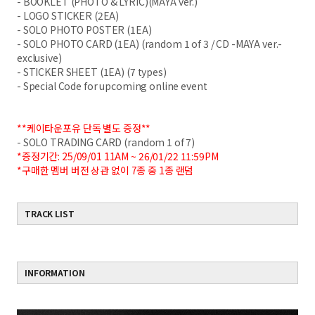
- BOOKLET (PHOTO & LYRIC)(MAYA ver.)
- LOGO STICKER (2EA)
- SOLO PHOTO POSTER (1EA)
- SOLO PHOTO CARD (1EA) (random 1 of 3 / CD -MAYA ver.-
exclusive)
- STICKER SHEET (1EA) (7 types)
- Special Code for upcoming online event
**케이타운포유 단독 별도 증정**
- SOLO TRADING CARD (random 1 of 7)
*증정기간: 25/09/01 11AM ~ 26/01/22 11:59PM
*구매한 멤버 버전 상관 없이 7종 중 1종 랜덤
TRACK LIST
INFORMATION