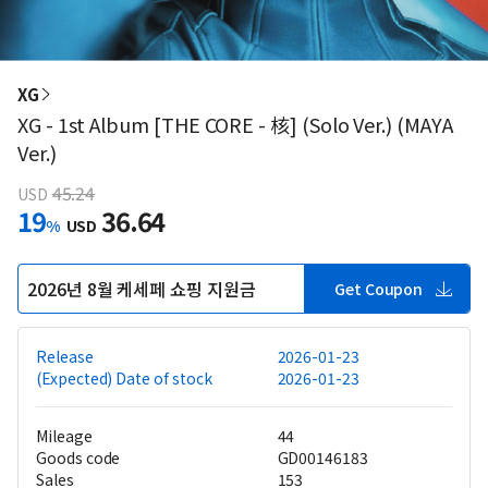
XG
XG - 1st Album [THE CORE - 核] (Solo Ver.) (MAYA
Ver.)
45.24
USD
19
36.64
%
USD
2026년 8월 케세페 쇼핑 지원금
Get Coupon
Release
2026-01-23
(Expected) Date of stock
2026-01-23
Mileage
44
Goods code
GD00146183
Sales
153