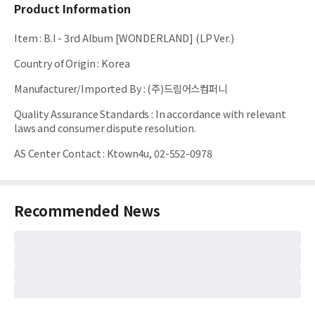
Product Information
Item
:
B.I - 3rd Album [WONDERLAND] (LP Ver.)
Country of Origin
:
Korea
Manufacturer/Imported By
:
(주)드림어스컴퍼니
Quality Assurance Standards
:
In accordance with relevant
laws and consumer dispute resolution.
AS Center Contact
:
Ktown4u, 02-552-0978
Recommended News