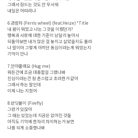
그래서 잠드는 것도 안 무서워
내일은 어떠려나
6.관람차 (Ferris wheel) (feat.Heize) *Title
내 꿈이 뭐였고 나는 그것을 이뤘던가?
행복과 사랑에 대한 기준이 남달리 높아서
되돌아보면 내가 많은 걸 놓치고 살았을지도 몰라
나 말이야 그렇게 아끼던 동심이라는게 뭐였는지
기억이 안나
7.안아줄래요 (Hug me)
뭐든간에 조금 대충할걸 그랬나봐
진심이라는건 참 촌스럽고 초라한거 같아
그래서 하는 말인데
이제 나는 지쳤어
8.반딧불이 (Firefly)
그런거 있잖아
그 때는 있었는데 지금은 없어진 것들
아직도 기억에 한자리 차지하는거 보면
나름 되게 소중했나봐