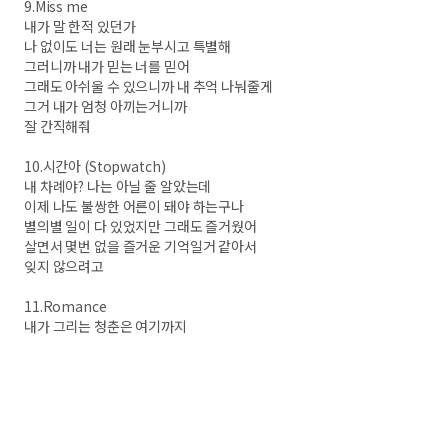
9.Miss me
내가 말 한적 있던가
나 없이도 너는 원래 눈부시고 특별해
그러니까 내가 믿는 너를 믿어
그래도 아쉬울 수 있으니까 내 추억 나눠줄게
그거 내가 엄청 아끼는거니까
잘 간직해줘
10.시간아 (Stopwatch)
내 차례야? 나는 아닐 줄 알았는데
이제 나도 불쌍한 어른이 돼야 하는구나
별의별 일이 다 있었지만 그래도 즐거웠어
살면서 몇번 없을 즐거운 기억일거 같아서
잊지 않으려고
11.Romance
내가 그리는 청춘은 여기까지