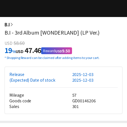
B.I
B.I - 3rd Album [WONDERLAND] (LP Ver.)
58.60
USD
19
47.46
9.50
Reward
%
USD
USD
*
Shopping Reward can be claimed after adding items to your cart.
Release
2025-12-03
(Expected) Date of stock
2025-12-03
Mileage
57
Goods code
GD00146206
Sales
301