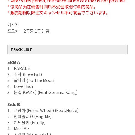
* After sales period, the cancellation of order is not possible.
* 该商品为在销售时间后不受理取消订单的商品。
* 販売期間以降注文キャンセル不可商品でございます。
가사지
포토카드 2종중 1종 랜덤
TRACK LIST
Side A
1. PARADE
2. 추락 (Free Fall)
3. 달나라 (To The Moon)
4. Lover Boi
5. 눈길 (GAZE) (Feat.Gemma Kang)
Side B
1. 관람차 (Ferris Wheel) (Feat.Heize)
2. 안아줄래요 (Hug Me)
3. 반딧불이 (Firefly)
4. Miss Me
5. 시간아 (Stopwatch)