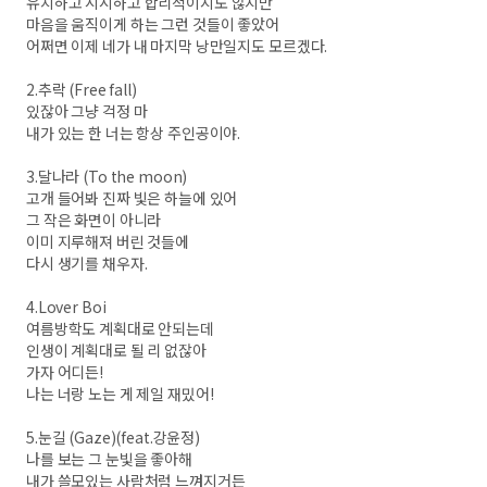
유치하고 시시하고 합리적이지도 않지만
마음을 움직이게 하는 그런 것들이 좋았어
어쩌면 이제 네가 내 마지막 낭만일지도 모르겠다.
2.추락 (Free fall)
있잖아 그냥 걱정 마
내가 있는 한 너는 항상 주인공이야.
3.달나라 (To the moon)
고개 들어봐 진짜 빛은 하늘에 있어
그 작은 화면이 아니라
이미 지루해져 버린 것들에
다시 생기를 채우자.
4.Lover Boi
여름방학도 계획대로 안되는데
인생이 계획대로 될 리 없잖아
가자 어디든!
나는 너랑 노는 게 제일 재밌어!
5.눈길 (Gaze)(feat.강윤정)
나를 보는 그 눈빛을 좋아해
내가 쓸모있는 사람처럼 느껴지거든