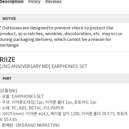
Description
Policy
Reviews
NOTICE
*
Outboxes are designed to prevent shock to protect the
product, so scratches, wrinkles, discoloration, etc. may occur
during packaging/delivery, which cannot be a reason for
exchange.
RIIZE
[2ND ANNIVERSARY MD] EARPHONES SET
PART
[상품정보]
- 상품 : EARPHONES SET
- 구성 : 이어폰(C타입) 1pc, 이어폰 홀더 1pc, 포토카드 1pc
- 소재 : PC, ABS, METAL, PU, PAPER
- 사이즈(mm) : 이어폰 ø14.2, 케이블 길이 1200, 이어폰 홀더 28 X 75, 포토카
드 55 X 85
- 판매원 : SM BRAND MARKETING