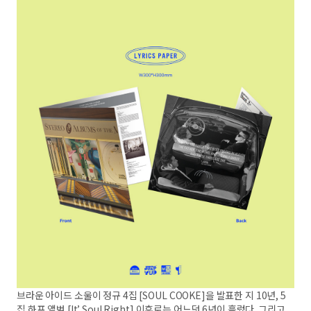
브라운 아이드 소울이 정규 4집 [SOUL COOKE]을 발표한 지 10년, 5
집 하프 앨범 [It’ Soul Right] 이후로는 어느덧 6년이 흘렀다. 그리고