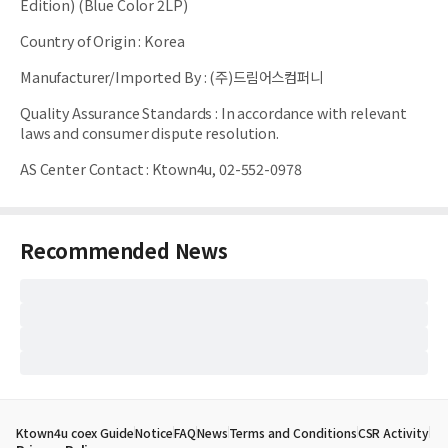
Edition) (Blue Color 2LP)
Country of Origin
:
Korea
Manufacturer/Imported By
:
(주)드림어스컴퍼니
Quality Assurance Standards
:
In accordance with relevant
laws and consumer dispute resolution.
AS Center Contact
:
Ktown4u, 02-552-0978
Recommended News
Ktown4u coex Guide
Notice
FAQ
News
Terms and Conditions
CSR Activity