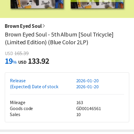
Brown Eyed Soul
Brown Eyed Soul - 5th Album [Soul Tricycle]
(Limited Edition) (Blue Color 2LP)
165.39
USD
19
133.92
%
USD
Release
2026-01-20
(Expected) Date of stock
2026-01-20
Mileage
163
Goods code
GD00146561
Sales
10