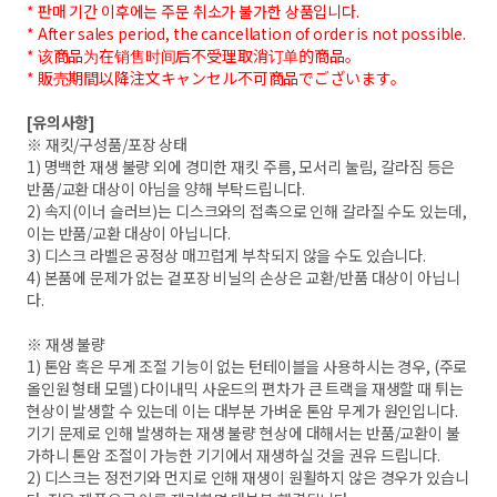
* 판매 기간 이후에는 주문 취소가 불가한 상품입니다.
* After sales period, the cancellation of order is not possible.
* 该商品为在销售时间后不受理取消订单的商品。
* 販売期間以降注文キャンセル不可商品でございます。
[유의사항]
※ 재킷/구성품/포장 상태
1) 명백한 재생 불량 외에 경미한 재킷 주름, 모서리 눌림, 갈라짐 등은
반품/교환 대상이 아님을 양해 부탁드립니다.
2) 속지(이너 슬러브)는 디스크와의 접촉으로 인해 갈라질 수도 있는데,
이는 반품/교환 대상이 아닙니다.
3) 디스크 라벨은 공정상 매끄럽게 부착되지 않을 수도 있습니다.
4) 본품에 문제가 없는 겉포장 비닐의 손상은 교환/반품 대상이 아닙니
다.
※ 재생 불량
1) 톤암 혹은 무게 조절 기능이 없는 턴테이블을 사용하시는 경우, (주로
올인원 형태 모델) 다이내믹 사운드의 편차가 큰 트랙을 재생할 때 튀는
현상이 발생할 수 있는데 이는 대부분 가벼운 톤암 무게가 원인입니다.
기기 문제로 인해 발생하는 재생 불량 현상에 대해서는 반품/교환이 불
가하니 톤암 조절이 가능한 기기에서 재생하실 것을 권유 드립니다.
2) 디스크는 정전기와 먼지로 인해 재생이 원활하지 않은 경우가 있습니