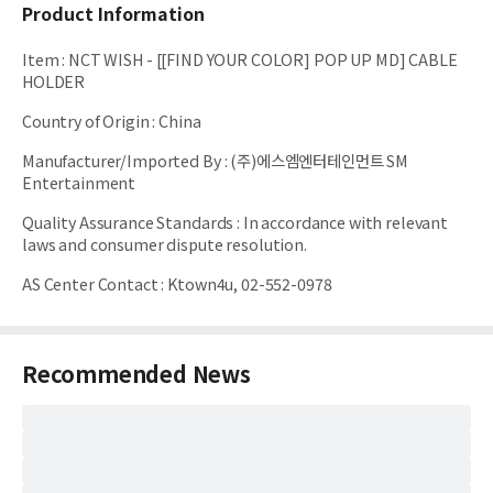
Product Information
Item
:
NCT WISH - [[FIND YOUR COLOR] POP UP MD] CABLE
HOLDER
Country of Origin
:
China
Manufacturer/Imported By
:
(주)에스엠엔터테인먼트 SM
Entertainment
Quality Assurance Standards
:
In accordance with relevant
laws and consumer dispute resolution.
AS Center Contact
:
Ktown4u, 02-552-0978
Recommended News