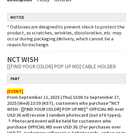
NOTICE
*
Outboxes are designed to prevent shock to protect the
product, so scratches, wrinkles, discoloration, etc. may
occur during packaging/delivery, which cannot be a
reason for exchange.
NCT WISH
[[FIND YOUR COLOR] POP UP MD] CABLE HOLDER
PART
[EVENT]
From September 11, 2025 (Thu) 15:00 to September 17,
2025 (Wed) 23:59 (KST), customers who purchase "NCT
WISH - [[FIND YOUR COLOR] POP UP MD]" OFFICIAL MD over
USD 36 will receive 1 random photocard (out of 6 types).
┗ Photocard event will be held for customers who
purchase OFFICIAL MD over USD 36. (For purchases over
USD 72, customers will receive 2 photocards, and so on in