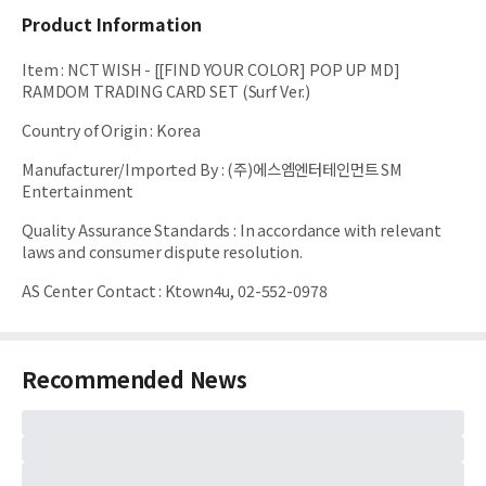
Product Information
Item
:
NCT WISH - [[FIND YOUR COLOR] POP UP MD]
RAMDOM TRADING CARD SET (Surf Ver.)
Country of Origin
:
Korea
Manufacturer/Imported By
:
(주)에스엠엔터테인먼트 SM
Entertainment
Quality Assurance Standards
:
In accordance with relevant
laws and consumer dispute resolution.
AS Center Contact
:
Ktown4u, 02-552-0978
Recommended News