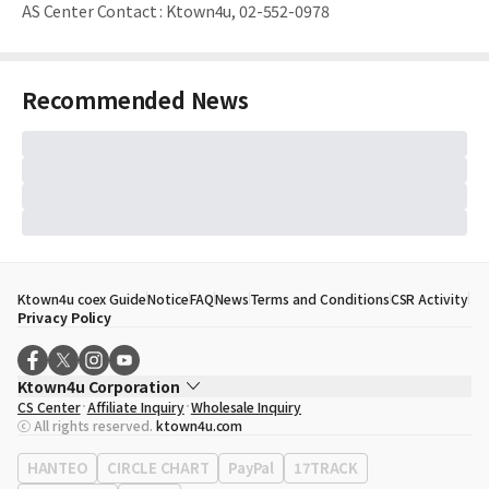
AS Center Contact
:
Ktown4u, 02-552-0978
Recommended News
Ktown4u coex Guide
Notice
FAQ
News
Terms and Conditions
CSR Activity
Privacy Policy
Ktown4u Corporation
CS Center
Affiliate Inquiry
Wholesale Inquiry
CEO
Song Hyo Min
ⓒ All rights reserved.
ktown4u.com
Business Registration No.
120-87-71116
Office Address
513, Yeongdong-daero, Gangnam-gu, Seoul, Republic of
HANTEO
CIRCLE CHART
PayPal
17TRACK
Korea