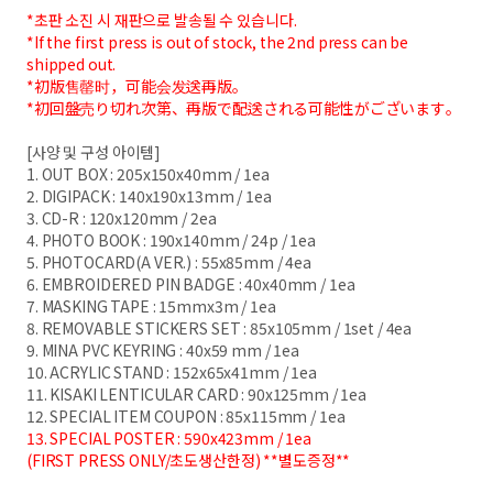
*초판 소진 시 재판으로 발송될 수 있습니다.
*If the first press is out of stock, the 2nd press can be
shipped out.
*初版售罄时，可能会发送再版。
*初回盤売り切れ次第、再版で配送される可能性がございます。
[사양 및 구성 아이템]
1. OUT BOX : 205x150x40mm / 1ea
2. DIGIPACK : 140x190x13mm / 1ea
3. CD-R : 120x120mm / 2ea
4. PHOTO BOOK : 190x140mm / 24p / 1ea
5. PHOTOCARD(A VER.) : 55x85mm / 4ea
6. EMBROIDERED PIN BADGE : 40x40mm / 1ea
7. MASKING TAPE : 15mmx3m / 1ea
8. REMOVABLE STICKERS SET : 85x105mm / 1set / 4ea
9. MINA PVC KEYRING : 40x59 mm / 1ea
10. ACRYLIC STAND : 152x65x41mm / 1ea
11. KISAKI LENTICULAR CARD : 90x125mm / 1ea
12. SPECIAL ITEM COUPON : 85x115mm / 1ea
13. SPECIAL POSTER : 590x423mm / 1ea
(FIRST PRESS ONLY/초도생산한정) **별도증정**