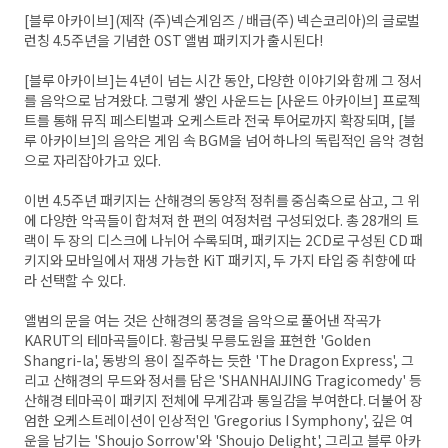
[블루 아카이브](제작 (주)넥슨게임즈 / 배급(주) 넥슨코리아)의 글로벌
런칭 4.5주년을 기념한 OST 앨범 패키지가 출시된다!
[블루 아카이브]는 4년이 넘는 시간 동안, 다양한 이야기와 함께 그 정서
를 음악으로 남겨왔다. 그렇게 쌓인 사운드는 [사운드 아카이브] 프로젝
트를 통해 뮤직 페스티벌과 오케스트라 전국 투어로까지 확장되며, [블
루 아카이브]의 음악은 게임 속 BGM을 넘어 하나의 독립적인 음악 경험
으로 자리잡아가고 있다.
이번 4.5주년 패키지는 산해경의 동양적 정취를 중심축으로 삼고, 그 위
에 다양한 악곡들이 합쳐져 한 편의 여정처럼 구성되었다. 총 28개의 트
랙이 두 장의 디스크에 나뉘어 수록되며, 패키지는 2CD로 구성된 CD 패
키지와 모바일에서 재생 가능한 KiT 패키지, 두 가지 타입 중 취향에 따
라 선택할 수 있다.
앨범의 문을 여는 것은 산해경의 풍경을 음악으로 풀어낸 작곡가
KARUT의 테마곡들이다. 황금빛 무릉도원을 표현한 'Golden
Shangri-la', 동방의 용이 질주하는 듯한 'The Dragon Express', 그
리고 산해경의 무드와 정서를 담은 'SHANHAIJING Tragicomedy' 등
산해경 테마곡이 패키지 전체에 무게감과 통일감을 부여한다. 더불어 장
엄한 오케스트레이션이 인상적인 'Gregorius I Symphony', 깊은 여
운을 남기는 'Shoujo Sorrow'와 'Shoujo Delight', 그리고 블루 아카