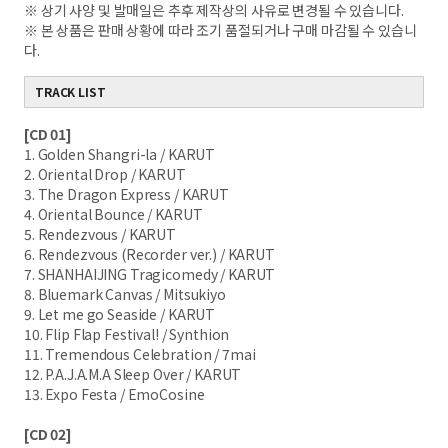
※ 상기 사양 및 발매일은 추후 제작상의 사유로 변경될 수 있습니다.
※ 본 상품은 판매 상황에 따라 조기 품절되거나 구매 마감될 수 있습니
다.
TRACK LIST
[CD 01]
1. Golden Shangri-la / KARUT
2. Oriental Drop / KARUT
3. The Dragon Express / KARUT
4. Oriental Bounce / KARUT
5. Rendezvous / KARUT
6. Rendezvous (Recorder ver.) / KARUT
7. SHANHAIJING Tragicomedy / KARUT
8. Bluemark Canvas / Mitsukiyo
9. Let me go Seaside / KARUT
10. Flip Flap Festival! / Synthion
11. Tremendous Celebration / 7mai
12. P.A.J.A.M.A Sleep Over / KARUT
13. Expo Festa / EmoCosine
[CD 02]