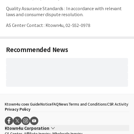
Quality Assurance Standards
:
In accordance with relevant
laws and consumer dispute resolution.
AS Center Contact
:
Ktown4u, 02-552-0978
Recommended News
Ktown4u coex Guide
Notice
FAQ
News
Terms and Conditions
CSR Activity
Privacy Policy
Ktown4u Corporation
CS Center
Affiliate Inquiry
Wholesale Inquiry