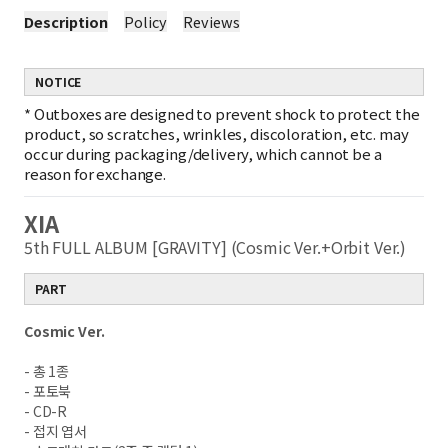
Description
Policy
Reviews
NOTICE
*
Outboxes are designed to prevent shock to protect the
product, so scratches, wrinkles, discoloration, etc. may
occur during packaging/delivery, which cannot be a
reason for exchange.
XIA
5th FULL ALBUM [GRAVITY] (Cosmic Ver.+Orbit Ver.)
PART
Cosmic Ver.
- 총 1종
- 포토북
- CD-R
- 접지 엽서