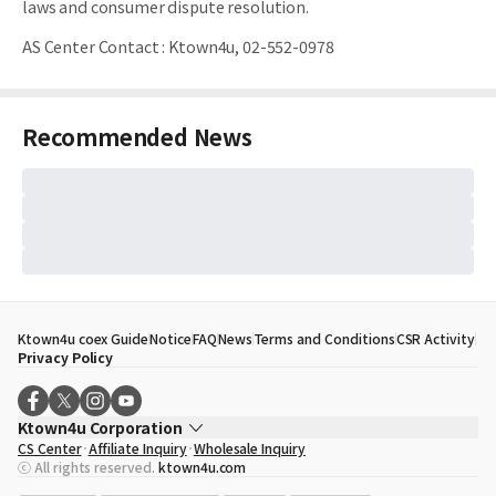
laws and consumer dispute resolution.
AS Center Contact
:
Ktown4u, 02-552-0978
Recommended News
Ktown4u coex Guide
Notice
FAQ
News
Terms and Conditions
CSR Activity
Privacy Policy
Ktown4u Corporation
CS Center
Affiliate Inquiry
Wholesale Inquiry
CEO
Song Hyo Min
ⓒ All rights reserved.
ktown4u.com
Business Registration No.
120-87-71116