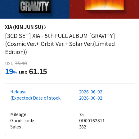
XIA (KIM JUN SU)
[3CD SET] XIA - 5th FULL ALBUM [GRAVITY]
(Cosmic Ver.+ Orbit Ver.+ Solar Ver.(Limited
Edition))
75.40
USD
19
61.15
%
USD
Release
2026-06-02
(Expected) Date of stock
2026-06-02
Mileage
75
Goods code
GD00162811
Sales
382