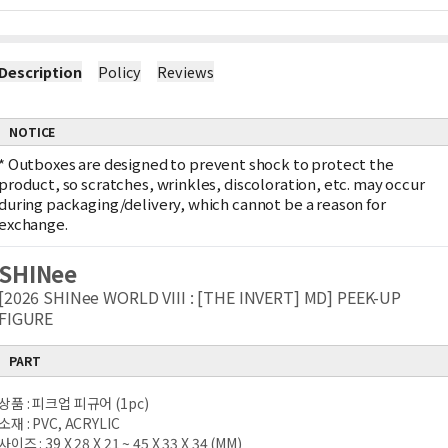
Description
Policy
Reviews
NOTICE
*
Outboxes are designed to prevent shock to protect the
product, so scratches, wrinkles, discoloration, etc. may occur
during packaging/delivery, which cannot be a reason for
exchange.
SHINee
[2026 SHINee WORLD VIII : [THE INVERT] MD] PEEK-UP
FIGURE
PART
상품 : 피크업 피규어 (1pc)
소재 : PVC, ACRYLIC
사이즈 : 39 X 28 X 21 ~ 45 X 33 X 34 (MM)