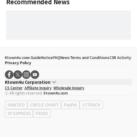
Recommended News
Ktown4u coex Guide
Notice
FAQ
News
Terms and Conditions
CSR Activity
Privacy Policy
Ktown4u Corporation
CS Center
Affiliate Inquiry
Wholesale Inquiry
CEO
Song Hyo Min
ⓒ All rights reserved.
ktown4u.com
Business Registration No.
120-87-71116
Office Address
513, Yeongdong-daero, Gangnam-gu, Seoul, Republic of
HANTEO
CIRCLE CHART
PayPal
17TRACK
Korea
SF EXPRESS
FEDEX