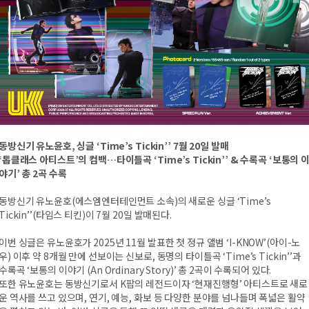
동방신기 유노윤호, 싱글 ‘Time’s Tickin’’ 7월 20일 발매
‘톱클래스 아티스트’의 컴백…타이틀곡 ‘Time’s Tickin’’ & 수록곡 ‘보통의 
야기’ 총 2곡 수록
동방신기 유노윤호(에스엠엔터테인먼트 소속)의 새로운 싱글 ‘Time’s
Tickin’’(타임스 티킨)이 7월 20일 발매된다.
이번 싱글은 유노윤호가 2025년 11월 발표한 첫 정규 앨범 ‘I-KNOW’(아이-노
우) 이후 약 8개월 만에 선보이는 신보로, 동명의 타이틀곡 ‘Time’s Tickin’’과
수록곡 ‘보통의 이야기 (An Ordinary Story)’ 총 2곡이 수록되어 있다.
또한 유노윤호는 동방신기로서 K팝의 레전드이자 ‘현재진행형’ 아티스트로 새로
운 역사를 쓰고 있으며, 연기, 예능, 화보 등 다양한 분야를 넘나들며 폭넓은 활약