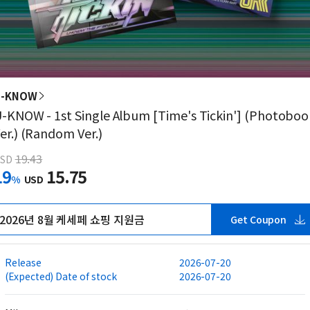
U-KNOW
-KNOW - 1st Single Album [Time's Tickin'] (Photoboo
er.) (Random Ver.)
19.43
SD
19
15.75
%
USD
2026년 8월 케세페 쇼핑 지원금
Get Coupon
Release
2026-07-20
(Expected) Date of stock
2026-07-20