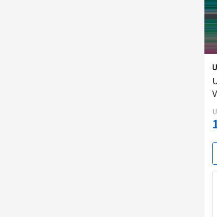
U
V
U