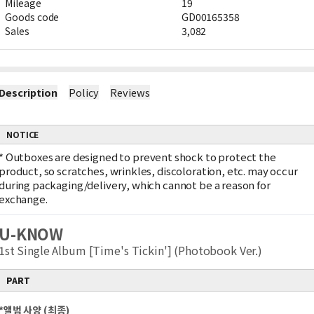
Mileage
19
Goods code
GD00165358
Sales
3,082
Description
Policy
Reviews
NOTICE
*
Outboxes are designed to prevent shock to protect the
product, so scratches, wrinkles, discoloration, etc. may occur
during packaging/delivery, which cannot be a reason for
exchange.
U-KNOW
1st Single Album [Time's Tickin'] (Photobook Ver.)
PART
*
앨범 사양
(
최종
)