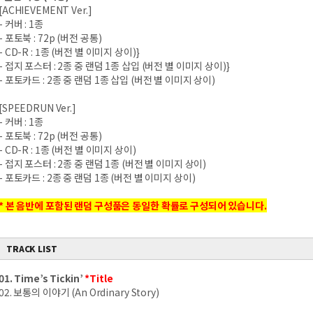
[ACHIEVEMENT Ver.]
-
커버
: 1
종
-
포토북
: 72p (
버전 공통
)
- CD-R : 1
종
(
버전 별 이미지 상이
)}
-
접지 포스터
: 2
종 중 랜덤
1
종 삽입
(
버전 별 이미지 상이
)}
-
포토카드
: 2
종 중 랜덤
1
종 삽입
(
버전 별 이미지 상이
)
[SPEEDRUN Ver.]
-
커버
: 1
종
-
포토북
: 72p (
버전 공통
)
- CD-R : 1
종
(
버전 별 이미지 상이
)
-
접지 포스터
: 2
종 중 랜덤
1
종
(
버전 별 이미지 상이
)
-
포토카드
: 2
종 중 랜덤
1
종
(
버전 별 이미지 상이
)
*
본 음반에 포함된 랜덤 구성품은 동일한 확률로 구성되어 있습니다
.
TRACK LIST
01. Time’s Tickin’
*Title
02. 보통의 이야기 (An Ordinary Story)