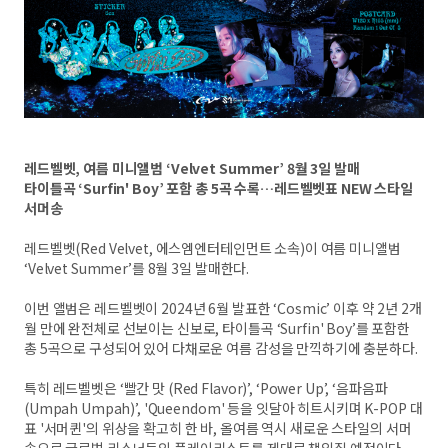
레드벨벳, 여름 미니앨범 ‘Velvet Summer’ 8월 3일 발매
타이틀곡 ‘Surfin' Boy’ 포함 총 5곡 수록…레드벨벳표 NEW 스타일
서머송
레드벨벳(Red Velvet, 에스엠엔터테인먼트 소속)이 여름 미니앨범
‘Velvet Summer’를 8월 3일 발매한다.
이번 앨범은 레드벨벳이 2024년 6월 발표한 ‘Cosmic’ 이후 약 2년 2개
월 만에 완전체로 선보이는 신보로, 타이틀곡 ‘Surfin' Boy’를 포함한
총 5곡으로 구성되어 있어 다채로운 여름 감성을 만끽하기에 충분하다.
특히 레드벨벳은 ‘빨간 맛 (Red Flavor)’, ‘Power Up’, ‘음파음파
(Umpah Umpah)’, 'Queendom' 등을 잇달아 히트시키며 K-POP 대
표 '서머퀸'의 위상을 확고히 한 바, 올여름 역시 새로운 스타일의 서머