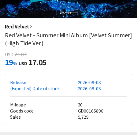
Red Velvet
Red Velvet - Summer Mini Album [Velvet Summer]
(High Tide Ver.)
21.07
USD
19
17.05
%
USD
Release
2026-08-03
(Expected) Date of stock
2026-08-03
Mileage
20
Goods code
GD00165896
Sales
5,729