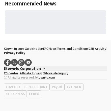
Recommended News
Ktown4u coex Guide
Notice
FAQ
News
Terms and Conditions
CSR Activity
Privacy Policy
Ktown4u Corporation
CS Center
Affiliate Inquiry
Wholesale Inquiry
CEO
Song Hyo Min
ⓒ All rights reserved.
ktown4u.com
Business Registration No.
120-87-71116
Office Address
513, Yeongdong-daero, Gangnam-gu, Seoul, Republic of
HANTEO
CIRCLE CHART
PayPal
17TRACK
Korea
SF EXPRESS
FEDEX