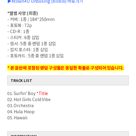
▶Ktown4U Unboxing (bilibili) 바로가기
*
앨범 사양
(
최종
)
-
커버
: 1
종
/ 184*250mm
-
포토북
: 72p
- CD-R : 1
종
-
스티커
: 6
종 삽입
-
엽서
: 5
종 중 랜덤
1
종 삽입
-
접지 포스터
: 1
종 삽입
-
포토카드
: 5
종 중 랜덤
1
종 삽입
*
본 음반에 포함된 랜덤 구성품은 동일한 확률로 구성되어 있습니다
.
TRACK LIST
01. Surfin’ Boy
*Title
02. Hot Girls Cold Vibe
03. Orchestra
04. Hula Hoop
05. Hawaii