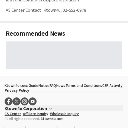
AS Center Contact
:
Ktown4u, 02-552-0978
Recommended News
Ktown4u coex Guide
Notice
FAQ
News
Terms and Conditions
CSR Activity
Privacy Policy
Ktown4u Corporation
CS Center
Affiliate Inquiry
Wholesale Inquiry
CEO
Song Hyo Min
ⓒ All rights reserved.
ktown4u.com
Business Registration No.
120-87-71116
Office Address
513, Yeongdong-daero, Gangnam-gu, Seoul, Republic of