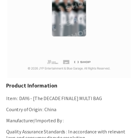
Product Information
Item
:
DAY6 - [The DECADE FINALE] MULTI BAG
Country of Origin
:
China
Manufacturer/Imported By
:
Quality Assurance Standards
:
In accordance with relevant
laws and consumer dispute resolution.