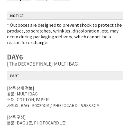
NOTICE
*
Outboxes are designed to prevent shock to protect the
product, so scratches, wrinkles, discoloration, etc. may
occur during packaging/delivery, which cannot be a
reason for exchange.
DAY6
[The DECADE FINALE] MULTI BAG
PART
[상품 상세 정보]
상품 : MULTI BAG
소재 : COTTON, PAPER
사이즈 : BAG - 50X30CM / PHOTOCARD - 5.5X8.5CM
[상품 구성]
본품 : BAG 1종, PHOTOCARD 1종