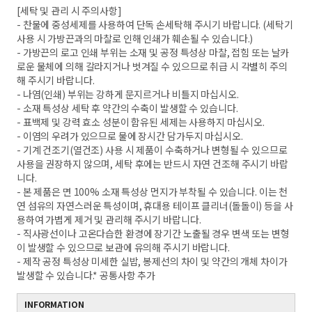
[세탁 및 관리 시 주의사항]
- 찬물에 중성세제를 사용하여 단독 손세탁해 주시기 바랍니다. (세탁기
사용 시 가방끈과의 마찰로 인해 인쇄가 훼손될 수 있습니다.)
- 가방끈의 로고 인쇄 부위는 소재 및 공정 특성상 마찰, 접힘 또는 날카
로운 물체에 의해 갈라지거나 벗겨질 수 있으므로 취급 시 각별히 주의
해 주시기 바랍니다.
- 나염(인쇄) 부위는 강하게 문지르거나 비틀지 마십시오.
- 소재 특성상 세탁 후 약간의 수축이 발생할 수 있습니다.
- 표백제 및 강력 효소 성분이 함유된 세제는 사용하지 마십시오.
- 이염의 우려가 있으므로 물에 장시간 담가두지 마십시오.
- 기계 건조기(열건조) 사용 시 제품이 수축하거나 변형될 수 있으므로
사용을 권장하지 않으며, 세탁 후에는 반드시 자연 건조해 주시기 바랍
니다.
- 본 제품은 면 100% 소재 특성상 먼지가 부착될 수 있습니다. 이는 천
연 섬유의 자연스러운 특성이며, 휴대용 테이프 클리너(돌돌이) 등을 사
용하여 가볍게 제거 및 관리해 주시기 바랍니다.
- 직사광선이나 고온다습한 환경에 장기간 노출될 경우 변색 또는 변형
이 발생할 수 있으므로 보관에 유의해 주시기 바랍니다.
- 제작 공정 특성상 미세한 실밥, 봉제선의 차이 및 약간의 개체 차이가
발생할 수 있습니다.* 공통사항 추가
INFORMATION