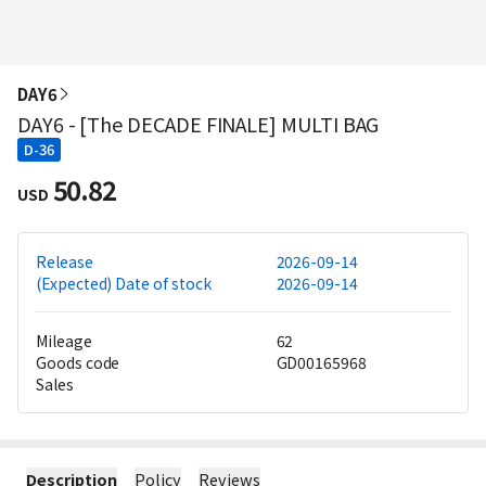
DAY6
DAY6 - [The DECADE FINALE] MULTI BAG
D-36
50.82
USD
Release
2026-09-14
(Expected) Date of stock
2026-09-14
Mileage
62
Goods code
GD00165968
Sales
Description
Policy
Reviews