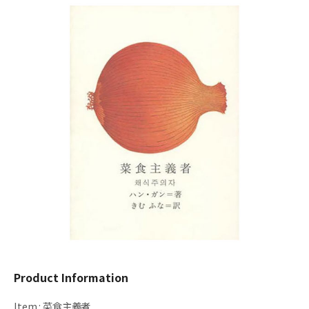
Product Information
Item
:
菜食主義者