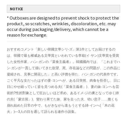
NOTICE
*
Outboxes are designed to prevent shock to protect the
product, so scratches, wrinkles, discoloration, etc. may
occur during packaging/delivery, which cannot be a
reason for exchange.
おすすめコメント「新しい韓國文學シリ-ズ」第1作としてお屆けするの
は、韓國で最も權威ある文學賞といわれている李箱(イ·サン)文學賞を受賞
した女性作家、ハン·ガンの『菜食主義者』。韓國國內では、「これまでハ
ン·ガンが一貫して描いてきた欲望、死、存在論などの問題が、この作品に
凝縮され、見事に開花した」と高い評價を得た、ハン·ガンの代表作です。
ごく平凡な女だったはずの妻·ヨンヘが、ある日突然、肉食を拒否し、日に
日にやせ細っていく姿を見つめる夫(「菜食主義者」)、妻の妹·ヨンヘを芸
術的?性的對象として狂おしいほど求め、あるイメ-ジの虜となってゆく姉
の夫(「蒙古斑」)、變わり果てた妹、家を去った夫、幼い息子……脆くも
崩れ始めた日常の中で、もがきながら進もうとする姉·インへ(「木の花
火」)―3人の目を通して語られる連作小說集。