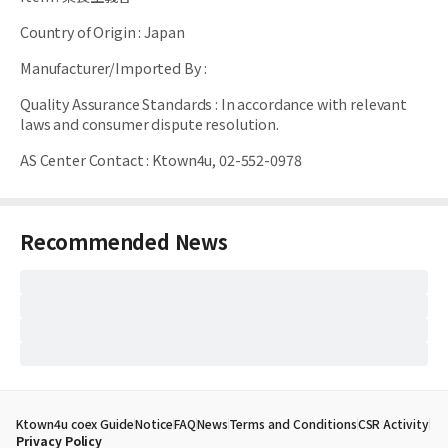
Country of Origin
:
Japan
Manufacturer/Imported By
:
Quality Assurance Standards
:
In accordance with relevant
laws and consumer dispute resolution.
AS Center Contact
:
Ktown4u, 02-552-0978
Recommended News
Ktown4u coex Guide
Notice
FAQ
News
Terms and Conditions
CSR Activity
Privacy Policy