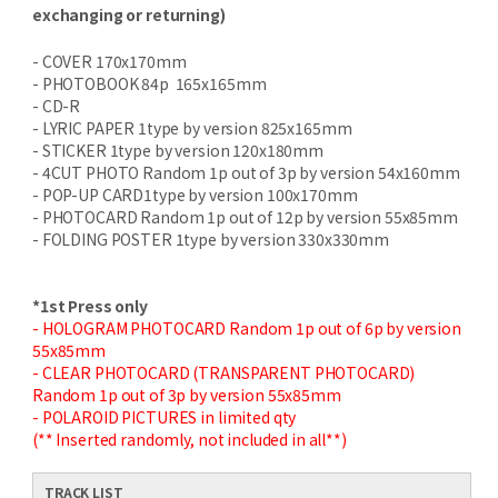
exchanging or returning)
- COVER 170x170mm
- PHOTOBOOK 84p 165x165mm
- CD-R
- LYRIC PAPER 1type by version 825x165mm
- STICKER 1type by version 120x180mm
- 4CUT PHOTO Random 1p out of 3p by version 54x160mm
- POP-UP CARD1type by version 100x170mm
- PHOTOCARD Random 1p out of 12p by version 55x85mm
- FOLDING POSTER 1type by version 330x330mm
*1st Press only
- HOLOGRAM PHOTOCARD Random 1p out of 6p by version
55x85mm
- CLEAR PHOTOCARD (TRANSPARENT PHOTOCARD)
Random 1p out of 3p by version 55x85mm
- POLAROID PICTURES in limited qty
(** Inserted randomly, not included in all**)
TRACK LIST