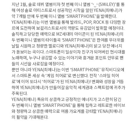
지난 1월, 솔로 데뷔 앨범이자 첫 번째 미니 앨범 ‘ˣ‿ˣ (SMiLEY)’를 통
해 여성 솔로 아티스트로서 성공적인 시작을 알린 YENA(최예나)가
약 7개월 만에 두 번째 미니 앨범 ‘SMARTPHONE’을 발매한다.
YENA(최예나)는 이번 앨범을 통해 발라드, POP, ROCK 등 다양한 장
르에 도전하며 보컬리스트로서의 역량도 유감없이 발휘할 예정이다.
솔직하고 당당한 매력으로 MZ세대의 아이콘이 된 YENA(최예나)의
두 번째 미니 앨범의 타이틀곡 ‘SMARTPHONE’은 한여름 무더위를
날릴 시원하고 청량한 멜로디와 YENA(최예나)의 밝고 당찬 에너지
가 돋보이는 곡이다. 스마트폰이 일상이자 친구가 되어버린 현시대를
노래하며, 누구나 공감할 수 있는 이야기와 흥겨운 포인트 안무로 팬
들의 시선을 사로잡을 예정이다.
뿐만 아니라 YENA(최예나)는 이번 ‘SMARTPHONE’ 뮤직비디오에
서 스마트폰 세상 속 ‘게임 히어로’로 변신했다. 전작 ‘스마일 히어
로’에 이어 또다시 ‘히어로’가 된 YENA(최예나)! 변화와 성장을 거듭
하며 YENA(최예나)가 만들어갈 음악적 세계관과 스펙트럼에 귀추가
주목된다.
YENA(최예나) 특유의 상큼하고 긍정적인 에너지가 고스란히 담긴
두 번째 미니 앨범 ‘SMARTPHONE’을 통해 힙하고 레트로한 바이브
와 청량하고 상큼한 매력으로 여름 가요계를 강타할 YENA(최예나)
의 활약을 기대해본다.