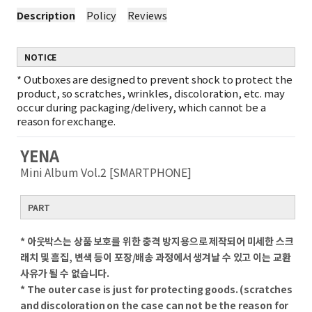
Description
Policy
Reviews
NOTICE
*
Outboxes are designed to prevent shock to protect the
product, so scratches, wrinkles, discoloration, etc. may
occur during packaging/delivery, which cannot be a
reason for exchange.
YENA
Mini Album Vol.2 [SMARTPHONE]
PART
* 아웃박스는 상품 보호를 위한 충격 방지용으로 제작되어 미세한 스크
래치 및 흠집, 변색 등이 포장/배송 과정에서 생겨날 수 있고 이는 교환
사유가 될 수 없습니다.
* The outer case is just for protecting goods. (scratches
and discoloration on the case can not be the reason for