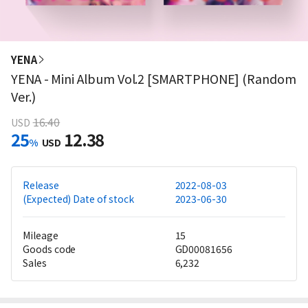
YENA
YENA - Mini Album Vol.2 [SMARTPHONE] (Random
Ver.)
16.40
USD
25
12.38
%
USD
Release
2022-08-03
(Expected) Date of stock
2023-06-30
Mileage
15
Goods code
GD00081656
Sales
6,232