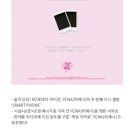
- 솔직 당당! MZ세대의 아이콘, YENA(최예나)의 두 번째 미니 앨범
‘SMARTPHONE’
- 시원+상큼+긍정 에너지로 가득 찬 YENA(최예나)표 청량 서머송
- 한여름 무더위에 지친 모두를 구할 ‘게임 히어로’ YENA(최예나)가
등장했다!