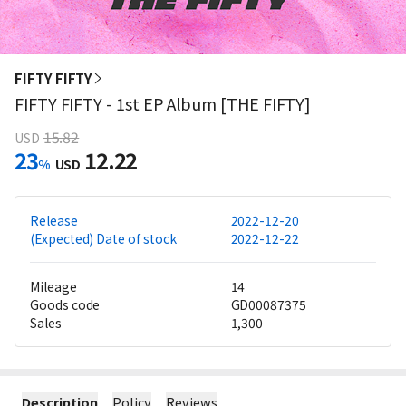
FIFTY FIFTY
FIFTY FIFTY - 1st EP Album [THE FIFTY]
15.82
USD
23
12.22
%
USD
Release
2022-12-20
(Expected) Date of stock
2022-12-22
Mileage
14
Goods code
GD00087375
Sales
1,300
Description
Policy
Reviews