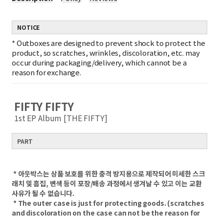
NOTICE
*
Outboxes are designed to prevent shock to protect the
product, so scratches, wrinkles, discoloration, etc. may
occur during packaging/delivery, which cannot be a
reason for exchange.
FIFTY FIFTY
1st EP Album [THE FIFTY]​
PART
​ ​
​
* 아웃박스는 상품 보호를 위한 충격 방지용으로 제작되어 미세한 스크
래치 및 흠집, 변색 등이 포장/배송 과정에서 생겨날 수 있고 이는 교환
사유가 될 수 없습니다.
​ * The outer case is just for protecting goods. (scratches
and discoloration on the case can not be the reason for