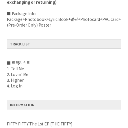
exchanging or returning)
■ Package Info
Package+Photobook+Lyric Book+알판+Photocard+PVC card+
(Pre-Order Only) Poster
​ ​​ ​
TRACK LIST
​ ​
■ 트랙리스트
1. Tell Me
2. Lovin' Me
3. Higher
4. Log in
INFORMATION
​ ​
FIFTY FIFTY The 1st EP [THE FIFTY]