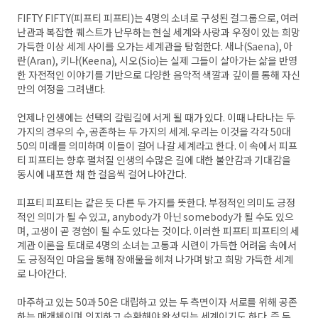
FIFTY FIFTY(피프티 피프티)는 4명의 소녀로 구성된 걸그룹으로, 여러
난관과 복잡한 퀘스트가 난무하는 현실 세계와 사랑과 우정이 있는 희망
가득한 이상 세계 사이를 오가는 세계관을 탐험한다. 새나(Saena), 아
란(Aran), 키나(Keena), 시오(Sio)는 실제 그들이 살아가는 삶을 반영
한 자전적인 이야기를 기반으로 다양한 음악적 색깔과 깊이를 통해 자신
만의 여정을 그려낸다.
언제나 인생에는 선택의 갈림길에 서게 될 때가 있다. 이때 나타나는 두
가지의 경우의 수, 공존하는 두 가지의 세계. 우리는 이것을 각각 50대
50의 미래를 의미하며 이들이 걸어 나갈 세계라고 한다. 이 속에서 피프
티 피프티는 향후 펼쳐질 인생의 수많은 길에 대한 불안감과 기대감을
동시에 내포한 채 한 걸음씩 걸어 나아간다.
피프티 피프티는 같은 듯 다른 두 가지를 뜻한다. 부정적인 의미도 긍정
적인 의미가 될 수 있고, anybody가 아닌 somebody가 될 수도 있으
며, 고생이 곧 경험이 될 수도 있다는 것이다. 이러한 피프티 피프티의 세
계관 이론을 토대로 4명의 소녀는 고통과 시련이 가득한 어려움 속에서
도 긍정적인 마음을 통해 장애물을 헤쳐 나가며 밝고 희망 가득한 세계
로 나아간다.
마주하고 있는 50과 50은 대립하고 있는 두 측면이자 서로를 위해 공존
하는 매개체이며 의지하고 순환해야 완성되는 세계이기도 하다. 즉 두