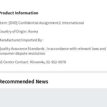
Product Information
Item
:
[DVD] Confidential Assignment2: International
Country of Origin
:
Korea
Manufacturer/Imported By
:
Quality Assurance Standards
:
In accordance with relevant laws and
consumer dispute resolution.
AS Center Contact
:
Ktown4u, 02-552-0978
Recommended News