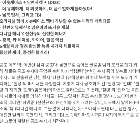
- 아웃케이스 + 양면자켓 + 1DISC
- 더 유쾌하게, 더 짜릿하게, 더 글로벌하게 돌아왔다!
- 남북 형사, 그리고 FBI
오리지널 멤버 X 뉴페이스 멤버 거부할 수 없는 매력의 캐릭터들
- 현빈 X 유해진 X 임윤아의 뜨거운 재회
다니엘 헤니 X 진선규의 신선한 에너지
- 총격, 카 체이싱, 와이어, 맨몸 액션
6개월 이상 걸려 완성한 뉴욕 시가지 세트까지
풍성한 케미, 풍성한 볼거리!
공조 이즈 백! 이번엔 삼각 공조다! 남한으로 숨어든 글로벌 범죄 조직을 잡기 위
해 새로운 공조 수사에 투입된 북한 형사 ‘림철령’(현빈). 수사 중의 실수로 사이
수사대로 전출됐던 남한 형사 ‘강진태’(유해진)는 광수대 복귀를 위해 모두가 기
피하는 ‘철령’의 파트너를 자청한다. 이렇게 다시 공조하게 된 ‘철령’과 ‘진태’! ‘철
령’과 재회한 ‘민영’(임윤아)의 마음도 불타오르는 가운데, ‘철령’과 ‘진태’는 여전
히 서로의 속내를 의심하면서도 나름 그럴싸한 공조 수사를 펼친다. 드디어 범죄
조직 리더인 ‘장명준’(진선규)의 은신처를 찾아내려는 찰나, 미국에서 날아온 FB
소속 ‘잭’(다니엘 헤니)이 그들 앞에 나타나는데…! 아직도 짠내 나는 남한 형사,
여전한 엘리트 북한 형사, 그리고 FBI 소속 해외파 형사까지! 각자의 목적으로 뭉
친 그들의 짜릿한 공조 수사가 시작된다!