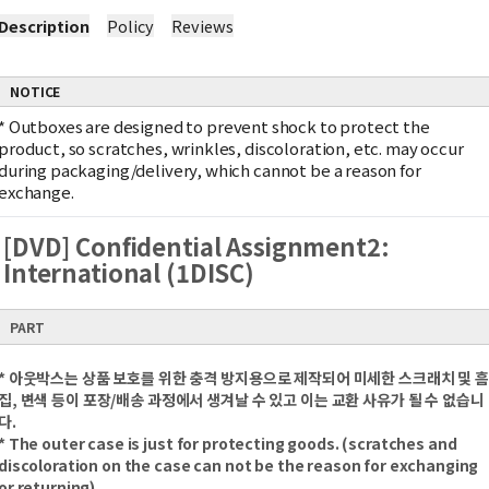
Description
Policy
Reviews
NOTICE
*
Outboxes are designed to prevent shock to protect the
product, so scratches, wrinkles, discoloration, etc. may occur
during packaging/delivery, which cannot be a reason for
exchange.
[DVD] Confidential Assignment2:
International (1DISC)
PART
* 아웃박스는 상품 보호를 위한 충격 방지용으로 제작되어 미세한 스크래치 및 흠
집, 변색 등이 포장/배송 과정에서 생겨날 수 있고 이는 교환 사유가 될 수 없습니
다.
* The outer case is just for protecting goods. (scratches and
discoloration on the case can not be the reason for exchanging
or returning)