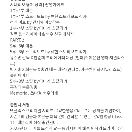
시나리오 용어 정리 | 촬영가이드
1부~4부 대본
1부~4부 스토리보드 by 류현 스토리보드 작가
컨셉 아트 by 안지혜 미술감독
1부~4부 스틸 by 이다래 스틸 작가
감독 & 크리에이터 & 배우 친필 메시지
PART. 2
5부~8부 대본
5부~8부 스토리보드 by 류현 스토리보드 작가
유수민 감독 X 한준희 크리에이터 대담 (인터뷰: 이은선 영화 저널리스
트)
박지훈 X 최현욱 X 홍경 배우 대담 (인터뷰: 이은선 영화 저널리스트)
롤링페이퍼
5부~8부 스틸 by 이다래 스틸 작가
홍경의 숨은영웅
Memorial: 故나철 배우에게
출판사 서평
넷플릭스 오리지널 시리즈 〈약한영웅 Class 2〉 공개를 기념하여,
시즌 1의 감동과 여운을 더욱 깊이 간직할 수 있는 〈약한영웅 Class
1〉 대본집이 정식 출간된다.
2022년 OTT계를 뜨겁게 달군 동명 네이버 웹툰 원작의 드라마 〈약