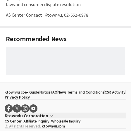
laws and consumer dispute resolution.
AS Center Contact
:
Ktown4u, 02-552-0978
Recommended News
Ktown4u coex Guide
Notice
FAQ
News
Terms and Conditions
CSR Activity
Privacy Policy
Ktown4u Corporation
CS Center
Affiliate Inquiry
Wholesale Inquiry
CEO
Song Hyo Min
ⓒ All rights reserved.
ktown4u.com
Business Registration No.
120-87-71116