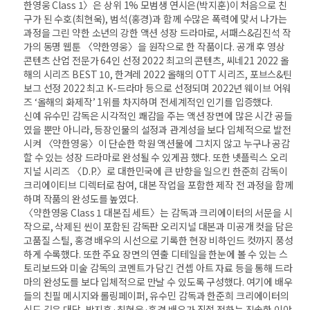
한영웅 Class 1〉은 상위 1% 모범생 연시은(박지훈)이 처음으로 친
구가 된 수호(최현욱), 범석(홍경)과 함께 수많은 폭력에 맞서 나가는
과정을 그린 약한 소년의 강한 액션 성장 드라마로, 서패스&김진석 작
가의 동명 웹툰 〈약한영웅〉을 원작으로 한 작품이다. 공개 후 영상
콘텐츠 산업 전문가 64인 선정 2022 최고의 콘텐츠, 씨네21 2022 올
해의 시리즈 BEST 10, 한겨레 2022 올해의 OTT 시리즈, 포브스&틴
보그 선정 2022 최고 K-드라마 등으로 선정되며 2022년 웨이브 어워
즈 ‘올해의 화제작’ 1위를 차지하며 전세계적인 인기를 입증했다.
신예 유수민 감독은 시각적인 쾌감을 주는 액션 장면에 많은 시간 공들
였을 뿐만 아니라, 등장인물의 설정과 관계성을 보다 입체적으로 발전
시켜 〈약한영웅〉이 단순한 학원 액션물에 그치지 않고 누구나 공감
할 수 있는 성장 드라마로 완성될 수 있게끔 했다. 또한 넷플릭스 오리
지널 시리즈 〈D.P.〉로 대한민국에 큰 반향을 일으킨 한준희 감독이
크리에이티브 디렉터로 참여, 대본 작업을 포함한 제작 전 과정을 함께
하며 작품의 완성도를 높였다.
〈약한영웅 Class 1 대본집 세트〉는 감독과 크리에이터의 서문을 시
작으로, 삭제된 씬이 포함된 감독판 오리지널 대본과 미공개 컷을 담은
고품질 스틸, 홍경 배우의 시선으로 기록한 현장 비하인드 컷까지 풍성
하게 수록했다. 또한 주요 장면의 연출 디테일을 한눈에 볼 수 있는 스
토리보드와 미술 감독의 코멘트가 담긴 컨셉 아트 자료 등을 통해 드라
마의 완성도를 보다 입체적으로 만날 수 있도록 구성했다. 여기에 배우
들의 친필 메시지와 롤링페이퍼, 유수민 감독과 한준희 크리에이터의
심도 깊은 대담, 박지훈·최현욱·홍경 배우가 직접 전하는 진솔한 이야