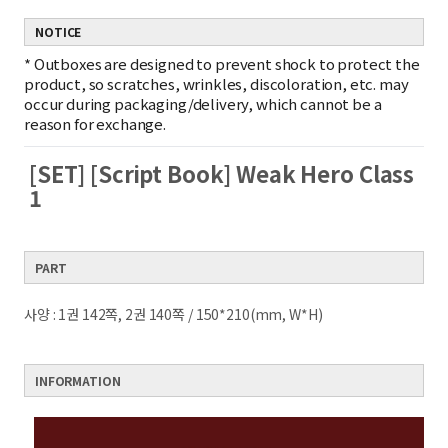
NOTICE
*
Outboxes are designed to prevent shock to protect the
product, so scratches, wrinkles, discoloration, etc. may
occur during packaging/delivery, which cannot be a
reason for exchange.
[SET] [Script Book] Weak Hero Class
1
PART
사양 : 1권 142쪽, 2권 140쪽 / 150*210(mm, W*H)
INFORMATION