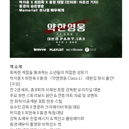
책 소개
혹독한 계절을 통과하는 소년들의 처절한 성장기
박지훈 X 최현욱 X 홍경 〈약한영웅 Class 1〉 대본집 정식 출간!
[구성]
전 2권 세트, 총 8회차 삭제씬 포함 감독판 오리지널 대본
주요 장면 스토리보드 원안 & 컨셉 아트 자료 및 코멘트
전 회차 미공개분 포함 현장 스틸
유수민 감독 X 한준희 크리에이터 독점 대담
박지훈 X 최현욱 X 홍경 독점 대담
감독 & 배우 친필 메시지 & 벽산고 롤링페이퍼
홍경 배우의 촬영장 비하인드 컷