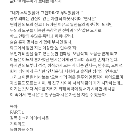
故나철 배우에게 보내는 메시지
“내가 부탁했잖아. 그만하라고 부탁했잖아...”
공부 외에는 관심이 없는 자발적 아웃사이더 ‘연시은’.
연약한 외모의 전교 1 등이란 이유로 일진들의 먹잇감이 되지만
두뇌와 도구를 이용한 독창적인 전략과 악착같은 오기로
학교 안팎의 수많은 폭력과 싸워나간다.
슬슬 혼자 맞서는 게 힘에 부치던 찰나,
학교에서 잠만 자는 이상한 놈 ‘안수호’와
무언가 비밀을 품고 있는 듯한 전학생 ‘오범석’의 도움을 받게 되고
이들은 어느새 혼자였던 연시은에게 공부보다 중요한 존재가 된다.
하지만 외모부터 성격, 성적까지 모든 게 다른 연시은, 안수호, 오범석.
원체 타인에게 무심한 ‘연시은’과 시원하고 솔직한 성격의 ‘안수호’
그리고 이들을 바라보는 ‘오범석’의 검은 질투와 열등감이 피어오르며
자신들도 모르는 사이, 세 친구 사이에 서서히 금이 가기 시작하는데...
이기는 것보다 서로를 지키기 위해 폭력에 맞서기 시작한 세 사람.
이 속에서 ‘연시은’은 친구들과 시은 자신을 지킬 수 있을까.
목차
PART. 1
감독 & 크리에이터 서문
기획의도
등장인물 소개