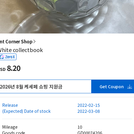
nt Corner Shop
hite collectbook
8.20
SD
2026년 8월 케세페 쇼핑 지원금
Get Coupon
Release
2022-02-15
(Expected) Date of stock
2022-03-08
Mileage
10
Goods code
GD00074206