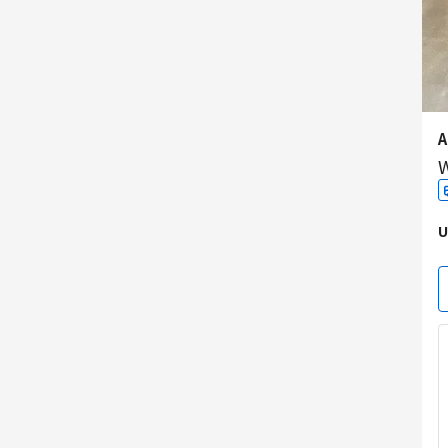
A
W
U