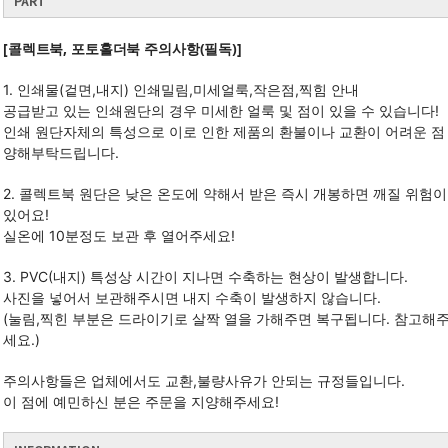
PART
[콜렉트북, 포토홀더북 주의사항(필독)]
1. 인쇄물(겉면,내지) 인쇄밀림,미세얼룩,작은점,찍힘 안내
공급받고 있는 인쇄원단의 경우 미세한 얼룩 및 점이 있을 수 있습니다!
인쇄 원단자체의 특성으로 이로 인한 제품의 환불이나 교환이 어려운 점
양해부탁드립니다.
2. 콜렉트북 원단은 낮은 온도에 약해서 받은 즉시 개봉하면 깨질 위험이
있어요!
실온에 10분정도 보관 후 열어주세요!
3. PVC(내지) 특성상 시간이 지나면 수축하는 현상이 발생합니다.
사진을 넣어서 보관해주시면 내지 수축이 발생하지 않습니다.
(눌림,찍힌 부분은 드라이기로 살짝 열을 가해주면 복구됩니다. 참고해
세요.)
주의사항들은 업체에서도 교환,불량사유가 안되는 규정들입니다.
이 점에 예민하신 분은 주문을 지양해주세요!