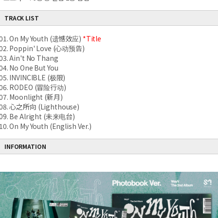
TRACK LIST
01. On My Youth (遗憾效应)
*Title
02. Poppin' Love (心动预告)
03. Ain't No Thang
04. No One But You
05. INVINCIBLE (极限)
06. RODEO (冒险行动)
07. Moonlight (新月)
08. 心之所向 (Lighthouse)
09. Be Alright (未来电台)
10. On My Youth (English Ver.)
INFORMATION