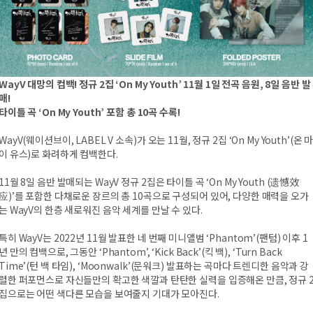
WayV 대망의 컴백! 정규 2집 ‘On My Youth’ 11월 1일 전곡 음원, 8일 음반 발
매!
타이틀 곡 ‘On My Youth’ 포함 총 10곡 수록!
WayV(웨이션브이, LABEL V 소속)가 오는 11월, 정규 2집 ‘On My Youth’(온 
이 유스)로 화려하게 컴백한다.
11월 8일 음반 발매되는 WayV 정규 2집은 타이틀 곡 ‘On My Youth (遗憾效
应)’를 포함한 다채로운 장르의 총 10곡으로 구성되어 있어, 다양한 매력을 오가
는 WayV의 한층 새로워진 음악 세계를 만날 수 있다.
특히 WayV는 2022년 11월 발표한 네 번째 미니앨범 ‘Phantom’(팬텀) 이후 1
년 만의 컴백으로, 그동안 ‘Phantom’, ‘Kick Back’(킥 백), ‘Turn Back
Time’(턴 백 타임), ‘Moonwalk’(문워크) 발표하는 곡마다 트렌디한 음악과 강
렬한 퍼포먼스로 자신들만의 확고한 색깔과 탄탄한 실력을 입증해온 만큼, 정규 
집으로는 어떤 색다른 모습을 보여줄지 기대가 모아진다.