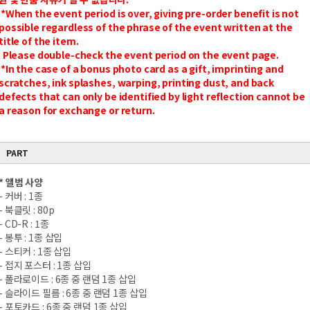
*When the event period is over, giving pre-order benefit is not
possible regardless of the phrase of the event written at the
title of the item.
Please double-check the event period on the event page.
*In the case of a bonus photo card as a gift, imprinting and
scratches, ink splashes, warping, printing dust, and back
defects that can only be identified by light reflection cannot be
a reason for exchange or return.
PART
* 앨범 사양
- 커버 : 1종
- 북클릿 : 80p
- CD-R : 1종
- 봉투 : 1종 삽입
- 스티커 : 1종 삽입
- 접지 포스터 : 1종 삽입
- 폴라로이드 : 6종 중 랜덤 1종 삽입
- 슬라이드 필름 : 6종 중 랜덤 1종 삽입
- 포토카드 : 6종 중 랜덤 1종 삽입