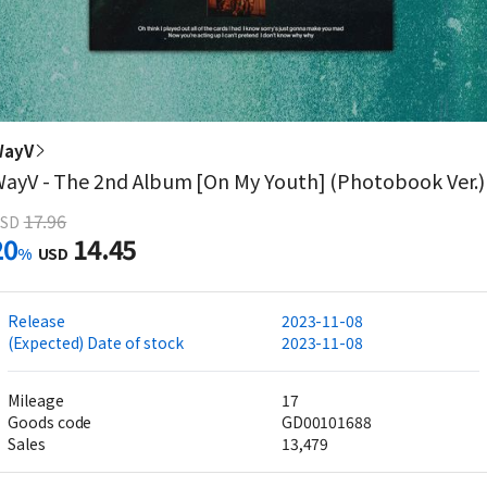
WayV
ayV - The 2nd Album [On My Youth] (Photobook Ver.)
17.96
SD
20
14.45
%
USD
Release
2023-11-08
(Expected) Date of stock
2023-11-08
Mileage
17
Goods code
GD00101688
Sales
13,479