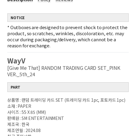
NOTICE
*
Outboxes are designed to prevent shock to protect the
product, so scratches, wrinkles, discoloration, etc. may
occur during packaging/delivery, which cannot be a
reason for exchange.
WayV
[Give Me That] RANDOM TRADING CARD SET_PINK
VER._5th_24
PART
상품명 : 랜덤 트레이딩 카드 SET (트레이딩 카드 1pc, 포토카드 1pc)
소재 : PAPER
사이즈 : 55 X 85 (MM)
판매원 : SM ENTERTAINMENT
제조국 : 한국
제조연월 : 2024.08