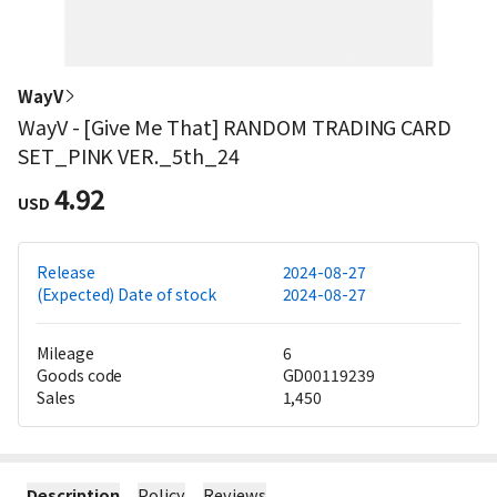
WayV
WayV - [Give Me That] RANDOM TRADING CARD
SET_PINK VER._5th_24
4.92
USD
Release
2024-08-27
(Expected) Date of stock
2024-08-27
Mileage
6
Goods code
GD00119239
Sales
1,450
Description
Policy
Reviews