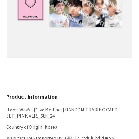
Product Information
Item
:
WayV - [Give Me That] RANDOM TRADING CARD
SET_PINK VER._5th_24
Country of Origin
:
Korea
Manufacturer/Imported By
:
(주)에스엠엔터테인먼트 SM