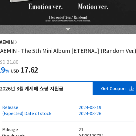
AEMIN
AEMIN - The 5th Mini Album [ETERNAL] (Random Ver.
21.80
SD
19
17.62
%
USD
2026년 8월 케세페 쇼핑 지원금
Get Coupon
Release
2024-08-19
(Expected) Date of stock
2024-08-26
Mileage
21
Goods code
GD00120784