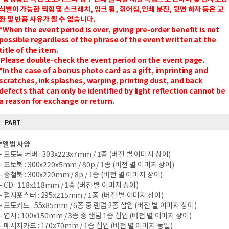
식별이 가능한 찍힘 및 스크래치, 잉크 튐, 휘어짐,인쇄 분진, 뒷면 하자 등은 교
환 및 반품 사유가 될 수 없습니다.
*When the event period is over, giving pre-order benefit is not
possible regardless of the phrase of the event written at the
title of the item.
Please double-check the event period on the event page.
*In the case of a bonus photo card as a gift, imprinting and
scratches, ink splashes, warping, printing dust, and back
defects that can only be identified by light reflection cannot be
a reason for exchange or return.
PART
*앨범 사양
- 포토북 커버 : 303x223x7mm / 1종 (버전 별 이미지 상이)
- 포토북 : 300x220x5mm / 80p / 1종 (버전 별 이미지 상이)
- 중철북 : 300x220mm / 8p / 1종 (버전 별 이미지 상이)
- CD : 118x118mm / 1종 (버전 별 이미지 상이)
- 접지포스터 : 295x215mm / 1종 (버전 별 이미지 상이)
- 포토카드 : 55x85mm / 6종 중 랜덤 2종 삽입 (버전 별 이미지 상이)
- 엽서 : 100x150mm / 3종 중 랜덤 1종 삽입 (버전 별 이미지 상이)
- 메시지카드 : 170x70mm / 1종 삽입 (버전 별 이미지 동일)