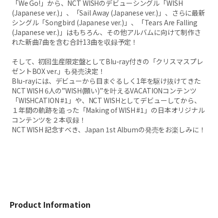
「We Go!」から、NCT WISHのデビューシングル「WISH
(Japanese ver.)」、「Sail Away (Japanese ver.)」、さらに最新
シングル「Songbird (Japanese ver.)」、「Tears Are Falling
(Japanese ver.)」はもちろん、その他アルバムに向けて制作さ
れた新曲7曲を含む合計13曲を収録予定！
そして、初回生産限定盤としてBlu-ray付きの「クリスマスプレ
ゼントBOX ver.」も発売決定！
Blu-rayには、デビューから目まぐるしく1年を駆け抜けてきた
NCT WISH 6人の”WISH(願い)”を叶えるVACATIONコンテンツ
「WISHCATION #1」や、NCT WISHとしてデビューしてから、
１年間の軌跡を追った「Making of WISH #1」の日本オリジナル
コンテンツを２本収録！
NCT WISH 記念すべき、Japan 1st Albumの発売をお楽しみに！
Product Information