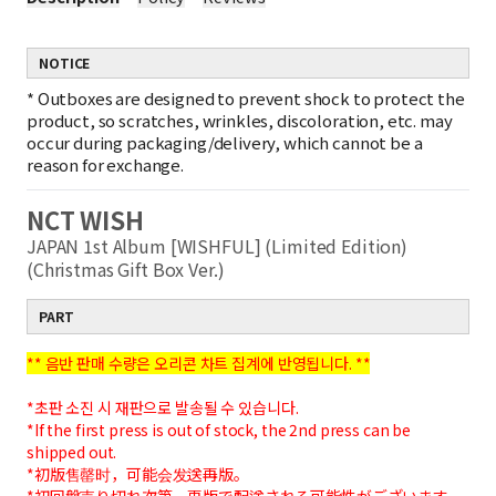
NOTICE
*
Outboxes are designed to prevent shock to protect the
product, so scratches, wrinkles, discoloration, etc. may
occur during packaging/delivery, which cannot be a
reason for exchange.
NCT WISH
JAPAN 1st Album [WISHFUL] (Limited Edition)
(Christmas Gift Box Ver.)
PART
** 음반 판매 수량은 오리콘 차트 집계에 반영됩니다. **
*초판 소진 시 재판으로 발송될 수 있습니다.
*If the first press is out of stock, the 2nd press can be
shipped out.
*初版售罄时，可能会发送再版。