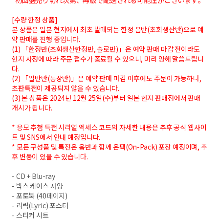
*初回盤売り切れ次第、再版で配送される可能性がございます。
[수량 한정 상품]
본 상품은 일본 현지에서 최초 발매되는 한정 음반(초회생산반)으로 예
약 판매를 진행 중입니다.
(1) 「한정반(초회생산한정반, 솔로반)」은 예약 판매 마감 전이라도
현지 사정에 따라 주문 접수가 종료될 수 있으니, 미리 양해 말씀드립니
다.
(2) 「일반반(통상반)」은 예약 판매 마감 이후에도 주문이 가능하나,
초판특전이 제공되지 않을 수 있습니다.
(3) 본 상품은 2024년 12월 25일(수)부터 일본 현지 판매점에서 판매
개시가 됩니다.
* 응모 추첨 특전 시리얼 엑세스 코드의 자세한 내용은 추후 공식 웹사이
트 및 SNS에서 안내 예정입니다.
* 모든 구성품 및 특전은 음반과 함께 온팩(On-Pack) 포장 예정이며, 추
후 변동이 있을 수 있습니다.
- CD + Blu-ray
- 박스 케이스 사양
- 포토북 (40페이지)
- 리릭(Lyric) 포스터
- 스티커 시트