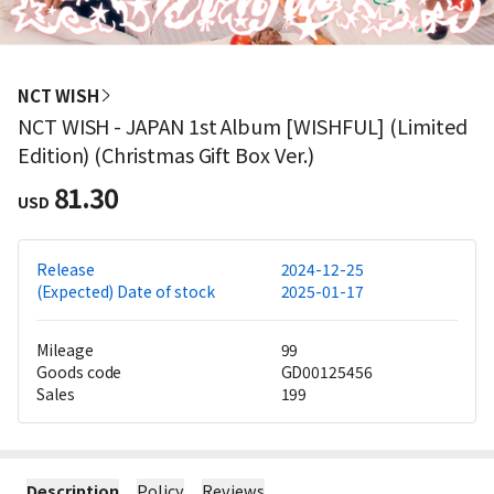
NCT WISH
NCT WISH - JAPAN 1st Album [WISHFUL] (Limited
Edition) (Christmas Gift Box Ver.)
81.30
USD
Release
2024-12-25
(Expected) Date of stock
2025-01-17
Mileage
99
Goods code
GD00125456
Sales
199
Description
Policy
Reviews