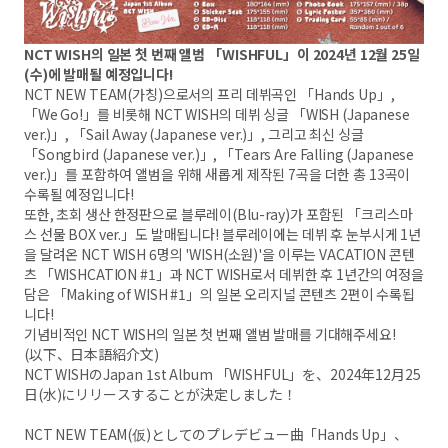
NCT WISH의 일본 첫 번째 앨범 「WISHFUL」이 2024년 12월 25일
(수)에 발매될 예정입니다!
NCT NEW TEAM(가칭)으로서의 프리 데뷔곡인 「Hands Up」,
「We Go!」를 비롯해 NCT WISH의 데뷔 싱글 「WISH (Japanese
ver.)」, 「Sail Away (Japanese ver.)」, 그리고 최신 싱글
「Songbird (Japanese ver.)」, 「Tears Are Falling (Japanese
ver.)」를 포함하여 앨범을 위해 새롭게 제작된 7곡을 더한 총 13곡이
수록될 예정입니다!
또한, 초회 생산 한정판으로 블루레이(Blu-ray)가 포함된 「크리스마
스 선물 BOX ver.」도 발매됩니다! 블루레이에는 데뷔 후 눈부시게 1년
을 달려온 NCT WISH 6명의 'WISH(소원)'을 이루는 VACATION 콘텐
츠 「WISHCATION #1」과 NCT WISH로서 데뷔한 후 1년간의 여정을
담은 「Making of WISH #1」의 일본 오리지널 콘텐츠 2편이 수록됩
니다!
기념비적인 NCT WISH의 일본 첫 번째 앨범 발매를 기대해주세요!
(以下、日本語紹介文)
NCT WISHのJapan 1st Album 「WISHFUL」を、2024年12月25
日(水)にリリースすることが決定しました！
NCT NEW TEAM(仮)としてのプレデビュー曲「Hands Up」、