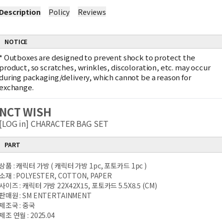
Description
Policy
Reviews
NOTICE
*
Outboxes are designed to prevent shock to protect the
product, so scratches, wrinkles, discoloration, etc. may occur
during packaging/delivery, which cannot be a reason for
exchange.
NCT WISH
[LOG in] CHARACTER BAG SET
PART
상품 : 캐릭터 가방 ( 캐릭터 가방 1pc, 포토카드 1pc )
소재 : POLYESTER, COTTON, PAPER
사이즈 : 캐릭터 가방 22X42X15, 포토카드 5.5X8.5 (CM)
판매원 : SM ENTERTAINMENT
제조국 : 중국
제조 연월 : 2025.04