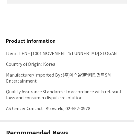
Product Information
Item
:
TEN - [1001 MOVEMENT 'STUNNER' MD] SLOGAN
Country of Origin
:
Korea
Manufacturer/Imported By
:
(주)에스엠엔터테인먼트 SM
Entertainment
Quality Assurance Standards
:
In accordance with relevant
laws and consumer dispute resolution.
AS Center Contact
:
Ktown4u, 02-552-0978
Recommended News