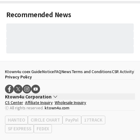
Recommended News
Ktown4u coex Guide
Notice
FAQ
News
Terms and Conditions
CSR Activity
Privacy Policy
Ktown4u Corporation
CS Center
Affiliate Inquiry
Wholesale Inquiry
CEO
Song Hyo Min
ⓒ All rights reserved.
ktown4u.com
Business Registration No.
120-87-71116
Office Address
513, Yeongdong-daero, Gangnam-gu, Seoul, Republic of
HANTEO
CIRCLE CHART
PayPal
17TRACK
Korea
SF EXPRESS
FEDEX