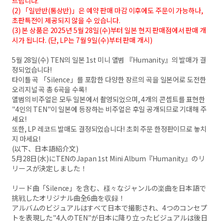
드립니다.
(2) 「일반반(통상반)」은 예약 판매 마감 이후에도 주문이 가능하나,
초판특전이 제공되지 않을 수 있습니다.
(3) 본 상품은 2025년 5월 28일(수)부터 일본 현지 판매점에서 판매 개
시가 됩니다. (단, LP는 7월 9일(수)부터 판매 개시)
5월 28일(수) TEN의 일본 1st 미니 앨범 『Humanity』의 발매가 결
정되었습니다!
타이틀 곡 「Silence」를 포함한 다양한 장르의 곡을 일본어로 도전한
오리지널 곡 총 6곡을 수록!
앨범의 비주얼은 모두 일본에서 촬영되었으며, 4개의 콘셉트를 표현한
"4인의 TEN"이 일본에 등장하는 비주얼은 후일 공개되므로 기대해 주
세요!
또한, LP 레코드 발매도 결정되었습니다! 초회 주문 한정판이므로 놓치
지 마세요!
(以下、日本語紹介文)
5月28日(水)にTENのJapan 1st Mini Album『Humanity』のリ
リースが決定しました！
リード曲「Silence」を含む、様々なジャンルの楽曲を日本語で
挑戦したオリジナル曲全6曲を収録！
アルバムのビジュアルはすべて日本で撮影され、4つのコンセプ
トを表現した"4人のTEN"が日本に降り立ったビジュアルは後日