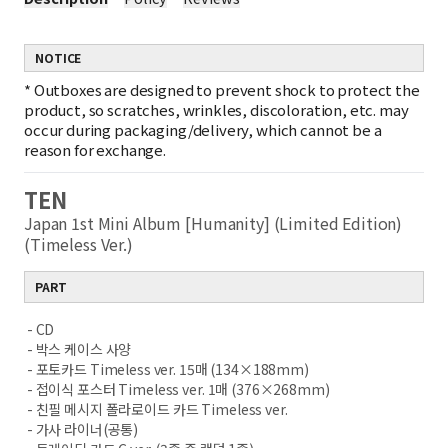
NOTICE
*
Outboxes are designed to prevent shock to protect the
product, so scratches, wrinkles, discoloration, etc. may
occur during packaging/delivery, which cannot be a
reason for exchange.
TEN
Japan 1st Mini Album [Humanity] (Limited Edition)
(Timeless Ver.)
PART
- CD
- 박스 케이스 사양
- 포토카드 Timeless ver. 15매 (134×188mm)
- 접이식 포스터 Timeless ver. 1매 (376×268mm)
- 친필 메시지 폴라로이드 카드 Timeless ver.
- 가사 라이너(공통)