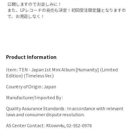
公開しますのでお楽しみに！
また、LPレコードの発売も決定！初回受注限定盤となりますの
で、お見逃しなく！
Product Information
Item
:
TEN - Japan 1st Mini Album [Humanity] (Limited
Edition) (Timeless Ver.)
Country of Origin
:
Japan
Manufacturer/Imported By
:
Quality Assurance Standards
:
In accordance with relevant
laws and consumer dispute resolution.
AS Center Contact
:
Ktown4u, 02-552-0978