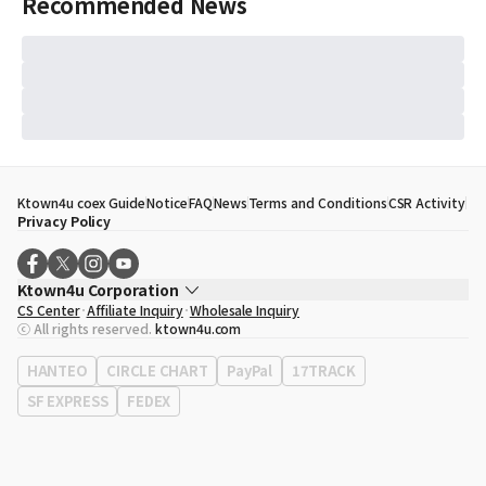
Recommended News
Ktown4u coex Guide
Notice
FAQ
News
Terms and Conditions
CSR Activity
Privacy Policy
Ktown4u Corporation
CS Center
Affiliate Inquiry
Wholesale Inquiry
CEO
Song Hyo Min
ⓒ All rights reserved.
ktown4u.com
Business Registration No.
120-87-71116
Office Address
513, Yeongdong-daero, Gangnam-gu, Seoul, Republic of
HANTEO
CIRCLE CHART
PayPal
17TRACK
Korea
SF EXPRESS
FEDEX