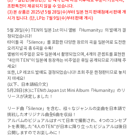
초판특전이 제공되지 않을 수 있습니다.
(3) 본 상품은 2025년 5월 28일(수)부터 일본 현지 판매점에서 판매 개
시가 됩니다. (단, LP는 7월 9일(수)부터 판매 개시)
5월 28일(수) TEN의 일본 1st 미니 앨범 『Humanity』의 발매가 결
정되었습니다!
타이틀 곡 「Silence」를 포함한 다양한 장르의 곡을 일본어로 도전한
오리지널 곡 총 6곡을 수록!
앨범의 비주얼은 모두 일본에서 촬영되었으며, 4개의 콘셉트를 표현한
"4인의 TEN"이 일본에 등장하는 비주얼은 후일 공개되므로 기대해 주
세요!
또한, LP 레코드 발매도 결정되었습니다! 초회 주문 한정판이므로 놓치
지 마세요!
(以下、日本語紹介文)
5月28日(水)にTENのJapan 1st Mini Album『Humanity』のリ
リースが決定しました！
リード曲「Silence」を含む、様々なジャンルの楽曲を日本語で
挑戦したオリジナル曲全6曲を収録！
アルバムのビジュアルはすべて日本で撮影され、4つのコンセプ
トを表現した"4人のTEN"が日本に降り立ったビジュアルは後日
公開しますのでお楽しみに！