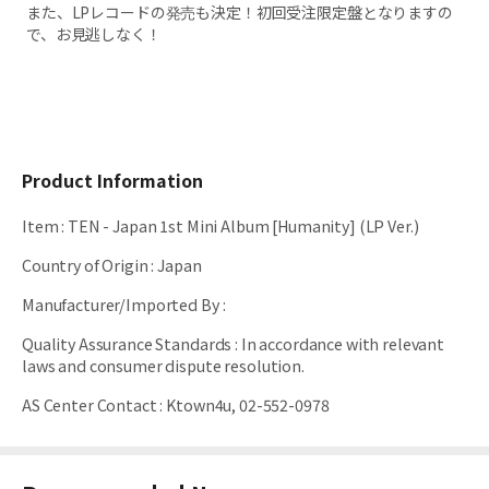
また、LPレコードの発売も決定！初回受注限定盤となりますの
で、お見逃しなく！
Product Information
Item
:
TEN - Japan 1st Mini Album [Humanity] (LP Ver.)
Country of Origin
:
Japan
Manufacturer/Imported By
:
Quality Assurance Standards
:
In accordance with relevant
laws and consumer dispute resolution.
AS Center Contact
:
Ktown4u, 02-552-0978