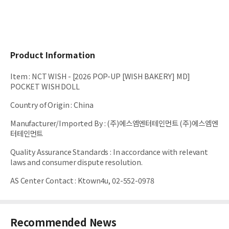
Product Information
Item
:
NCT WISH - [2026 POP-UP [WISH BAKERY] MD]
POCKET WISH DOLL
Country of Origin
:
China
Manufacturer/Imported By
:
(주)에스엠엔터테인먼트 (주)에스엠엔
터테인먼트
Quality Assurance Standards
:
In accordance with relevant
laws and consumer dispute resolution.
AS Center Contact
:
Ktown4u, 02-552-0978
Recommended News