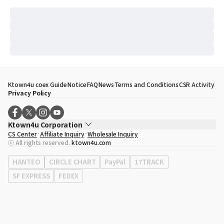
Ktown4u coex Guide
Notice
FAQ
News
Terms and Conditions
CSR Activity
Privacy Policy
Ktown4u Corporation
CS Center
Affiliate Inquiry
Wholesale Inquiry
CEO
Song Hyo Min
ⓒ All rights reserved.
ktown4u.com
Business Registration No.
120-87-71116
Office Address
513, Yeongdong-daero, Gangnam-gu, Seoul, Republic of
HANTEO
CIRCLE CHART
PayPal
17TRACK
Korea
SF EXPRESS
FEDEX