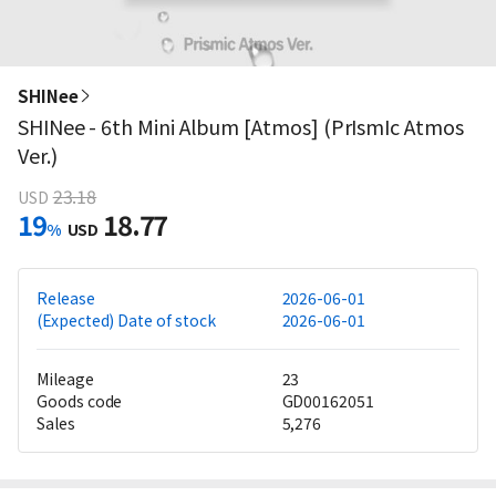
SHINee
SHINee - 6th Mini Album [Atmos] (PrIsmIc Atmos
Ver.)
23.18
USD
19
18.77
%
USD
Release
2026-06-01
(Expected) Date of stock
2026-06-01
Mileage
23
Goods code
GD00162051
Sales
5,276