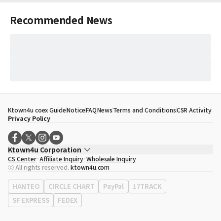
Recommended News
Ktown4u coex Guide
Notice
FAQ
News
Terms and Conditions
CSR Activity
Privacy Policy
Ktown4u Corporation
CS Center
Affiliate Inquiry
Wholesale Inquiry
CEO
Song Hyo Min
ⓒ All rights reserved.
ktown4u.com
Business Registration No.
120-87-71116
Office Address
513, Yeongdong-daero, Gangnam-gu, Seoul, Republic of
HANTEO
CIRCLE CHART
PayPal
17TRACK
Korea
SF EXPRESS
FEDEX