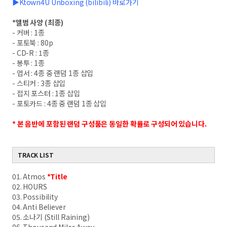
▶Ktown4U Unboxing (bilibili) 바로가기
*
앨범 사양
(
최종
)
-
커버
: 1
종
-
포토북
: 80p
- CD-R : 1
종
-
봉투
: 1
종
-
엽서
: 4
종 중 랜덤
1
종 삽입
-
스티커
: 3
종 삽입
-
접지 포스터
: 1
종 삽입
-
포토카드
: 4
종 중 랜덤
1
종 삽입
*
본 음반에 포함된 랜덤 구성품은 동일한 확률로 구성되어 있습니다
.
TRACK LIST
01. Atmos
*Title
02. HOURS
03. Possibility
04. Anti Believer
05. 소나기 (Still Raining)