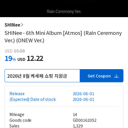
SHINee
SHINee - 6th Mini Album [Atmos] (RaIn Ceremony
Ver.) (ONEW Ver.)
15.08
USD
19
12.22
%
USD
2026년 8월 케세페 쇼핑 지원금
Get Coupon
Release
2026-06-01
(Expected) Date of stock
2026-06-01
Mileage
14
Goods code
GD00162052
Sales
1,329