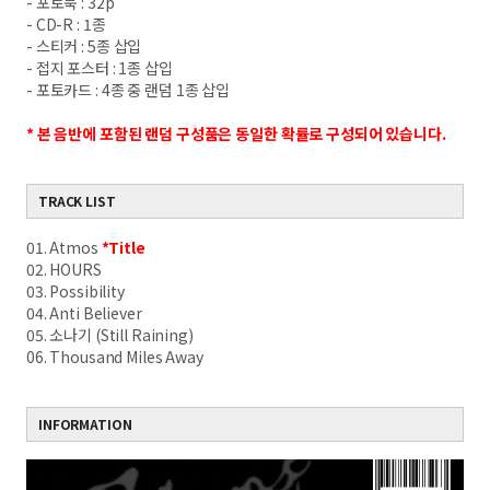
-
포토북
: 32p
- CD-R : 1
종
-
스티커
: 5
종 삽입
-
접지 포스터
: 1
종 삽입
-
포토카드
: 4
종 중 랜덤
1
종 삽입
*
본 음반에 포함된 랜덤 구성품은 동일한 확률로 구성되어 있습니다
.
TRACK LIST
01. Atmos
*Title
02. HOURS
03. Possibility
04. Anti Believer
05. 소나기 (Still Raining)
06. Thousand Miles Away
INFORMATION