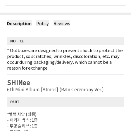
Description
Policy
Reviews
NOTICE
*
Outboxes are designed to prevent shock to protect the
product, so scratches, wrinkles, discoloration, etc. may
occur during packaging/delivery, which cannot be a
reason for exchange.
SHINee
6th Mini Album [Atmos] (RaIn Ceremony Ver.)
PART
*
앨범 사양
(
최종
)
-
패키지 박스
: 1
종
-
투명 슬리브
: 1
종