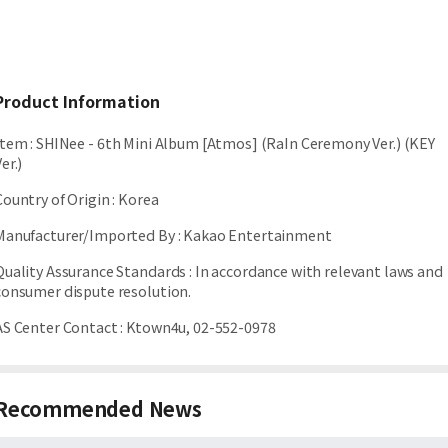
Product Information
Item
:
SHINee - 6th Mini Album [Atmos] (RaIn Ceremony Ver.) (KEY
er.)
Country of Origin
:
Korea
Manufacturer/Imported By
:
Kakao Entertainment
Quality Assurance Standards
:
In accordance with relevant laws and
consumer dispute resolution.
AS Center Contact
:
Ktown4u, 02-552-0978
Recommended News