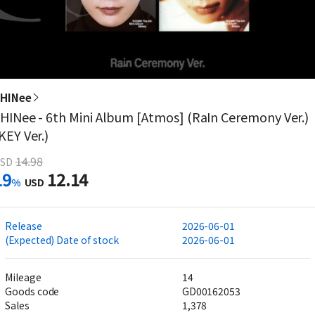
HINee
HINee - 6th Mini Album [Atmos] (RaIn Ceremony Ver.)
KEY Ver.)
14.98
SD
19
12.14
%
USD
Release
2026-06-01
(Expected) Date of stock
2026-06-01
Mileage
14
Goods code
GD00162053
Sales
1,378