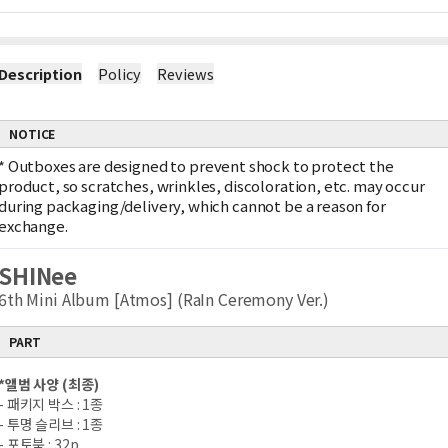
Description
Policy
Reviews
NOTICE
*
Outboxes are designed to prevent shock to protect the
product, so scratches, wrinkles, discoloration, etc. may occur
during packaging/delivery, which cannot be a reason for
exchange.
SHINee
6th Mini Album [Atmos] (RaIn Ceremony Ver.)
PART
*
앨범 사양
(
최종
)
-
패키지 박스
: 1
종
-
투명 슬리브
: 1
종
-
포토북
: 32p