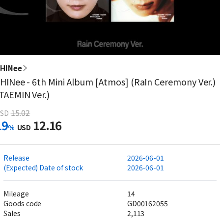
HINee
HINee - 6th Mini Album [Atmos] (RaIn Ceremony Ver.)
TAEMIN Ver.)
15.02
SD
19
12.16
%
USD
Release
2026-06-01
(Expected) Date of stock
2026-06-01
Mileage
14
Goods code
GD00162055
Sales
2,113