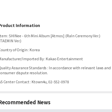
Product Information
Item
:
SHINee - 6th Mini Album [Atmos] (RaIn Ceremony Ver.)
(TAEMIN Ver.)
Country of Origin
:
Korea
Manufacturer/Imported By
:
Kakao Entertainment
Quality Assurance Standards
:
In accordance with relevant laws and
consumer dispute resolution.
AS Center Contact
:
Ktown4u, 02-552-0978
Recommended News