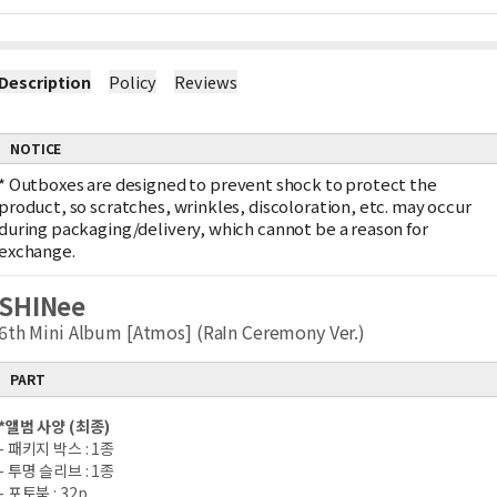
Description
Policy
Reviews
NOTICE
*
Outboxes are designed to prevent shock to protect the
product, so scratches, wrinkles, discoloration, etc. may occur
during packaging/delivery, which cannot be a reason for
exchange.
SHINee
6th Mini Album [Atmos] (RaIn Ceremony Ver.)
PART
*
앨범 사양
(
최종
)
-
패키지 박스
: 1
종
-
투명 슬리브
: 1
종
-
포토북
: 32p