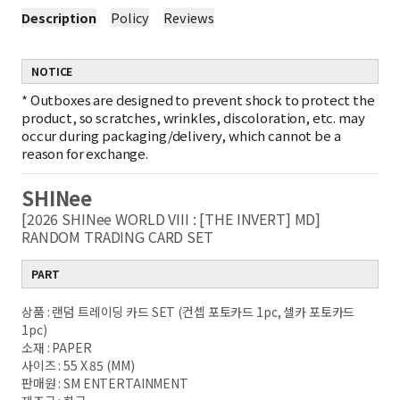
Description
Policy
Reviews
NOTICE
*
Outboxes are designed to prevent shock to protect the
product, so scratches, wrinkles, discoloration, etc. may
occur during packaging/delivery, which cannot be a
reason for exchange.
SHINee
[2026 SHINee WORLD VIII : [THE INVERT] MD]
RANDOM TRADING CARD SET
PART
상품 : 랜덤 트레이딩 카드 SET (컨셉 포토카드 1pc, 셀카 포토카드
1pc)
소재 : PAPER
사이즈 : 55 X 85 (MM)
판매원 : SM ENTERTAINMENT