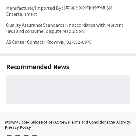
Manufacturer/Imported By
:
(주)에스엠엔터테인먼트 SM
Entertainment
Quality Assurance Standards
:
In accordance with relevant
laws and consumer dispute resolution.
AS Center Contact
:
Ktown4u, 02-552-0978
Recommended News
Ktown4u coex Guide
Notice
FAQ
News
Terms and Conditions
CSR Activity
Privacy Policy