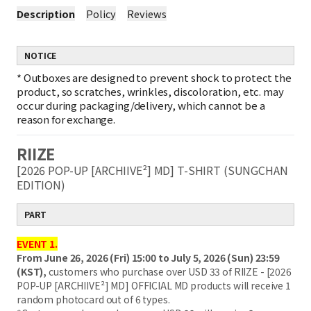
Description
Policy
Reviews
NOTICE
*
Outboxes are designed to prevent shock to protect the
product, so scratches, wrinkles, discoloration, etc. may
occur during packaging/delivery, which cannot be a
reason for exchange.
RIIZE
[2026 POP-UP [ARCHIIVE²] MD] T-SHIRT (SUNGCHAN
EDITION)
PART
EVENT 1.
From June 26, 2026 (Fri) 15:00 to July 5, 2026 (Sun) 23:59
(KST),
customers who purchase over USD 33 of RIIZE - [2026
POP-UP [ARCHIIVE²] MD] OFFICIAL MD products will receive 1
random photocard out of 6 types.