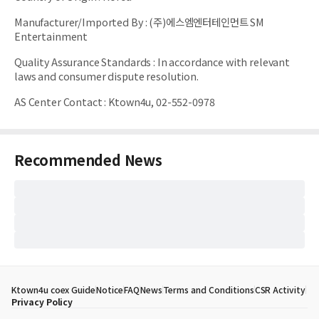
Manufacturer/Imported By
:
(주)에스엠엔터테인먼트 SM
Entertainment
Quality Assurance Standards
:
In accordance with relevant
laws and consumer dispute resolution.
AS Center Contact
:
Ktown4u, 02-552-0978
Recommended News
Ktown4u coex Guide
Notice
FAQ
News
Terms and Conditions
CSR Activity
Privacy Policy