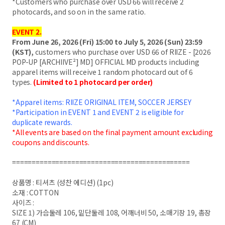
*Customers who purchase over USD 66 will receive 2
photocards, and so on in the same ratio.
EVENT 2.
From June 26, 2026 (Fri) 15:00 to July 5, 2026 (Sun) 23:59
(KST),
customers who purchase over USD 66 of RIIZE - [2026
POP-UP [ARCHIIVE²] MD] OFFICIAL MD products including
apparel items will receive 1 random photocard out of 6
types.
(Limited to 1 photocard per order)
*Apparel items: RIIZE ORIGINAL ITEM, SOCCER JERSEY
*Participation in EVENT 1 and EVENT 2 is eligible for
duplicate rewards.
*All events are based on the final payment amount excluding
coupons and discounts.
=============================================
상품명 : 티셔츠 (성찬 에디션) (1pc)
소재 : COTTON
사이즈 :
SIZE 1) 가슴둘레 106, 밑단둘레 108, 어깨너비 50, 소매기장 19, 총장
67 (CM)