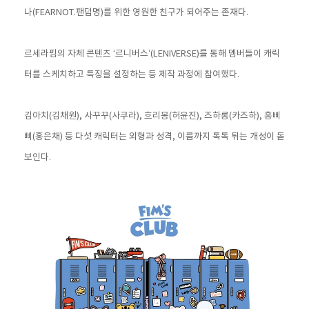
나(FEARNOT.팬덤명)를 위한 영원한 친구가 되어주는 존재다.
르세라핌의 자체 콘텐츠 ‘르니버스’(LENIVERSE)를 통해 멤버들이 캐릭
터를 스케치하고 특징을 설정하는 등 제작 과정에 참여했다.
김아치(김채원), 사꾸꾸(사쿠라), 흐리몽(허윤진), 즈하롱(카즈하), 홍삐
삐(홍은채) 등 다섯 캐릭터는 외형과 성격, 이름까지 톡톡 튀는 개성이 돋
보인다.