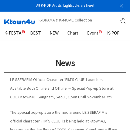
All K-POP Artists' Lightsticks are here!
K-FESTA
BEST
NEW
Chart
Event
K-POP
News
LE SSERAFIM Official Character 'FIM’S CLUB' Launches!
Available Both Online and Offline ··· Special Pop-up Store at
COEX Ktown4u, Gangnam, Seoul, Open Until November 7th
The special pop-up store themed around LE SSERAFIM's
official character 'FIM’S CLUB' is being held at Ktown4u,