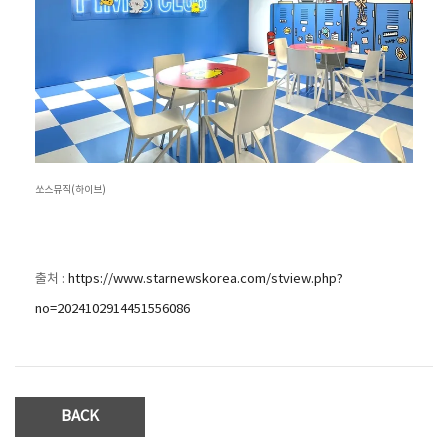
쏘스뮤직(하이브)
출처 :
https://www.starnewskorea.com/stview.php?
no=2024102914451556086
BACK