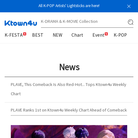
All K-POP Artists' Lightsticks are here!
K-FESTA
BEST
NEW
Chart
Event
K-POP
News
PLAVE, This Comeback Is Also Red-Hot... Tops Ktown4u Weekly
Chart
PLAVE Ranks 1st on Ktown4u Weekly Chart Ahead of Comeback